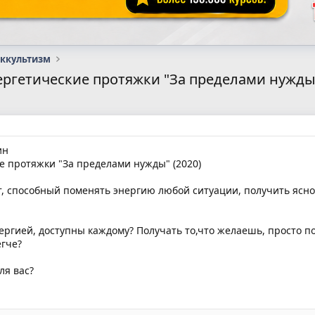
оккультизм
ргетические протяжки "За пределами нужды"
ин
 протяжки "За пределами нужды" (2020)
 способный поменять энергию любой ситуации, получить ясност
нергией, доступны каждому? Получать то,что желаешь, просто по
егче?
ля вас?