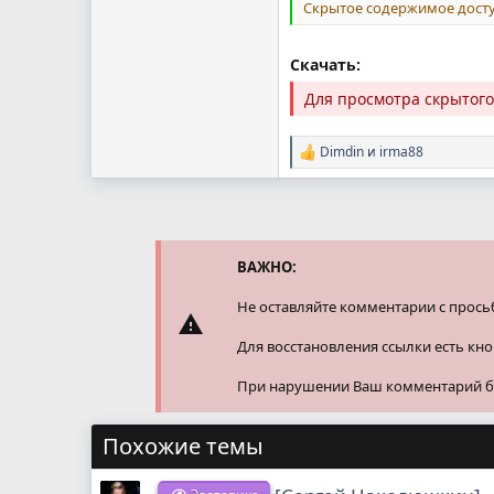
Скрытое содержимое досту
Скачать:
Для просмотра скрытог
Dimdin
и
irma88
Р
е
а
к
ц
и
и
ВАЖНО:
:
Не оставляйте комментарии с прось
Для восстановления ссылки есть кн
При нарушении Ваш комментарий буд
Похожие темы