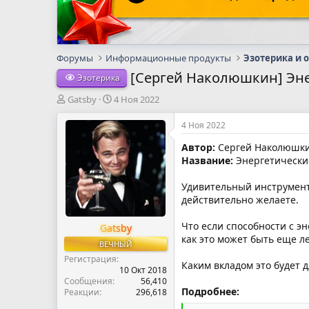
Форумы
Информационные продукты
Эзотерика и 
[Сергей Наколюшкин] Эне
Эзотерика
А
Д
Gatsby
4 Ноя 2022
в
а
т
т
4 Ноя 2022
о
а
Автор:
Сергей Наколюшк
р
н
Название:
Энергетические
т
а
е
ч
м
а
Удивительный инструмент,
ы
л
действительно желаете.
а
Что если способности с э
Gatsby
как это может быть еще л
ВЕЧНЫЙ
Регистрация
Каким вкладом это будет д
10 Окт 2018
Сообщения
56,410
Подробнее:
Реакции
296,618