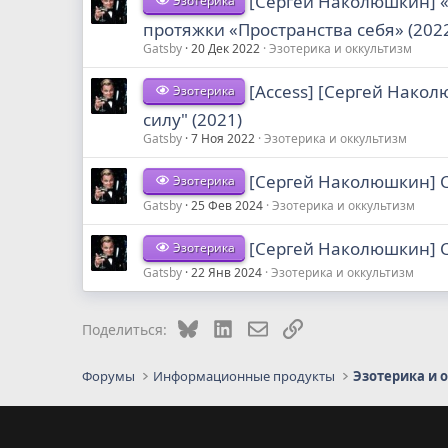
[Сергей Наколюшкин] «
Эзотерика
протяжки «Пространства себя» (202
Gatsby
20 Дек 2022
Эзотерика и оккультизм
[Access] [Сергей Нако
Эзотерика
силу" (2021)
Gatsby
7 Ноя 2022
Эзотерика и оккультизм
[Сергей Наколюшкин] С
Эзотерика
Gatsby
25 Фев 2024
Эзотерика и оккультизм
[Сергей Наколюшкин] С
Эзотерика
Gatsby
22 Янв 2024
Эзотерика и оккультизм
Bluesky
LinkedIn
Электронная почта
Ссылка
Поделиться:
Форумы
Информационные продукты
Эзотерика и 