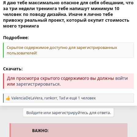
Я даю тебе максимально опасное для себя обещание, что
за три недели тренинга тебе напишут минимум 10
человек по поводу дизайна. Иначе я лично тебе
привожу реальный проект, который окупит стоимость
моего тренинга
Подробнее:
Скрытое содержимое доступно для зарегистрированных
пользователей!
Скачать:
Для просмотра скрытого содержимого вы должны
войти
или
зарегистрироваться
.
ValenciaDeLaVera
,
rankorr
,
Tad
и ещё 1 человек
Р
е
а
Войдите или зарегистрируйтесь для ответа.
к
ц
и
и
ВАЖНО:
: