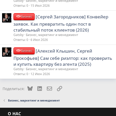
Gatsby
Бизнес, маркетинг и менеджмент
Ответы
0
15 Июл 2026
[Сергей Загородников] Конвейер
Бизнес
заявок. Как превратить один пост в
стабильный поток клиентов (2026)
Gatsby
Бизнес, маркетинг и менеджмент
Ответы
0
6 Июл 2026
[Алексей Клышин, Сергей
Бизнес
Прокофьев] Сам себе риэлтор: как проверить
и купить квартиру без агента (2025)
Gatsby
Бизнес, маркетинг и менеджмент
Ответы
0
12 Июн 2026
Bluesky
LinkedIn
Электронная почта
Ссылка
Поделиться:
Бизнес, маркетинг и менеджмент
О НАС