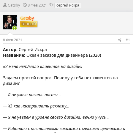
А
Д
Т
Gatsby
8 Фев 2021
сергей искра
в
а
е
т
т
г
Gatsby
о
а
и
ВЕЧНЫЙ
р
н
т
а
е
ч
8 Фев 2021
#1
м
а
ы
л
Автор:
Сергей Искра
а
Название:
Океан заказов для дизайнера (2020)
«У меня нет/мало клиентов на дизайн»
Задаем простой вопрос. Почему у тебя нет клиентов на
дизайн?
— Я не умею писать посты…
— ХЗ как настраивать рекламу…
— Я не уверен в уровне своего дизайна, вечно учусь…
— Работаю с постоянными заказами с мелкими ценниками и