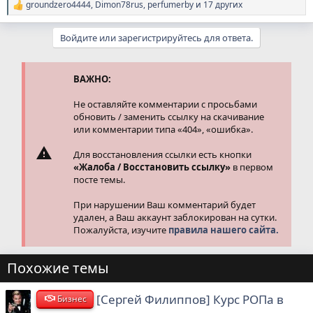
groundzero4444
,
Dimon78rus
,
perfumerby
и 17 других
Р
е
а
Войдите или зарегистрируйтесь для ответа.
к
ц
и
и
ВАЖНО:
:
Не оставляйте комментарии с просьбами
обновить / заменить ссылку на скачивание
или комментарии типа «404», «ошибка».
Для восстановления ссылки есть кнопки
«Жалоба / Восстановить ссылку»
в первом
посте темы.
При нарушении Ваш комментарий будет
удален, а Ваш аккаунт заблокирован на сутки.
Пожалуйста, изучите
правила нашего сайта.
Похожие темы
[Сергей Филиппов] Курс РОПа в
Бизнес