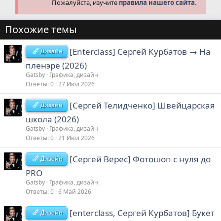
Пожалуйста, изучите
правила нашего сайта.
Похожие темы
[Enterclass] Сергей Курбатов → На
Дизайн
пленэре (2026)
Gatsby
Графика, дизайн
Ответы
0
27 Июл 2026
[Сергей Телидченко] Швейцарская
Дизайн
школа (2026)
Gatsby
Графика, дизайн
Ответы
0
21 Июл 2026
[Сергей Верес] Фотошоп с нуля до
Дизайн
PRO
Gatsby
Графика, дизайн
Ответы
0
6 Май 2026
[enterclass, Сергей Курбатов] Букет
Дизайн