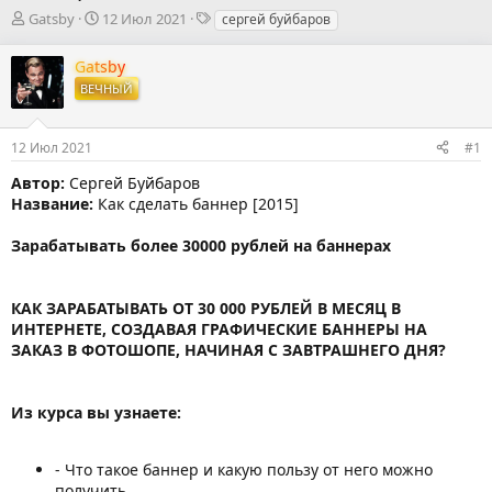
А
Д
Т
Gatsby
12 Июл 2021
сергей буйбаров
в
а
е
т
т
г
Gatsby
о
а
и
ВЕЧНЫЙ
р
н
т
а
е
ч
12 Июл 2021
#1
м
а
ы
л
Автор:
Сергей Буйбаров
а
Название:
Как сделать баннер [2015]
Зарабатывать более 30000 рублей на баннерах
КАК ЗАРАБАТЫВАТЬ ОТ 30 000 РУБЛЕЙ В МЕСЯЦ В
ИНТЕРНЕТЕ, СОЗДАВАЯ ГРАФИЧЕСКИЕ БАННЕРЫ НА
ЗАКАЗ В ФОТОШОПЕ, НАЧИНАЯ С ЗАВТРАШНЕГО ДНЯ?
Из курса вы узнаете:
- Что такое баннер и какую пользу от него можно
получить