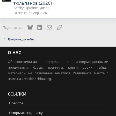
тюльпанов (2026)
Gatsby
Графика, дизайн
Ответы
0
3 Апр 2026
Bluesky
LinkedIn
Электронная почта
Ссылка
Поделиться:
Графика, дизайн
О НАС
Образовательная площадка с информационными
продуктами. Курсы, тренинги, книги, уроки, гайды,
материалы на различные тематики. Развивайся вместе с
нами на Freeskladchina.org.
ССЫЛКИ
Новости
Оформить подписку