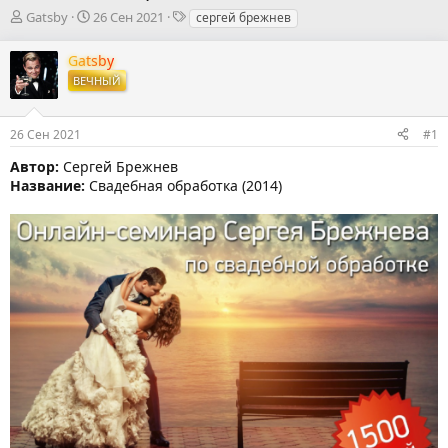
А
Д
Т
Gatsby
26 Сен 2021
сергей брежнев
в
а
е
т
т
г
Gatsby
о
а
и
ВЕЧНЫЙ
р
н
т
а
е
ч
26 Сен 2021
#1
м
а
ы
л
Автор:
Сергей Брежнев
а
Название:
Свадебная обработка (2014)