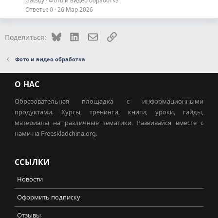
Gatsby
Фото и видео обработка
Ответы
0
26 Мар 2026
Bluesky
LinkedIn
Электронная почта
Ссылка
Поделиться:
Фото и видео обработка
О НАС
Образовательная площадка с информационными
продуктами. Курсы, тренинги, книги, уроки, гайды,
материалы на различные тематики. Развивайся вместе с
нами на Freeskladchina.org.
ССЫЛКИ
Новости
Оформить подписку
Отзывы