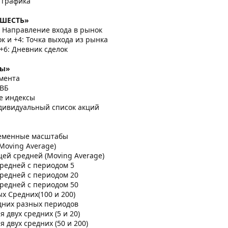
 графика
 ШЕСТЬ»
: Направление входа в рынок
ок и +4: Точка выхода из рынка
+6: Дневник сделок
ты»
умента
МВБ
е индексы
дивидуальный список акций
ременные масштабы
Moving Average)
ей средней (Moving Average)
редней с периодом 5
редней с периодом 20
редней с периодом 50
х Средних(100 и 200)
дних разных периодов
 двух средних (5 и 20)
 двух средних (50 и 200)