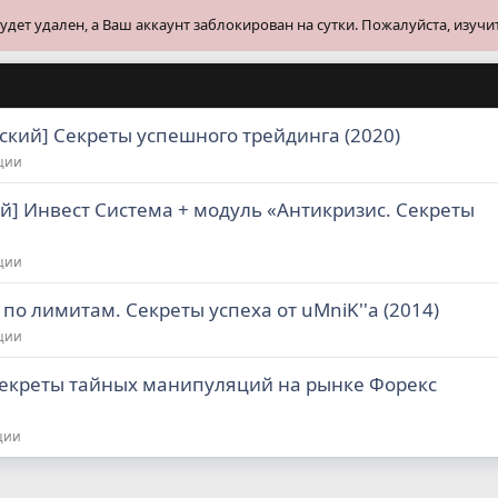
ет удален, а Ваш аккаунт заблокирован на сутки. Пожалуйста, изучи
кий] Секреты успешного трейдинга (2020)
иции
й] Инвест Система + модуль «Антикризис. Секреты
иции
по лимитам. Секреты успеха от uMniK''а (2014)
иции
Секреты тайных манипуляций на рынке Форекс
ции