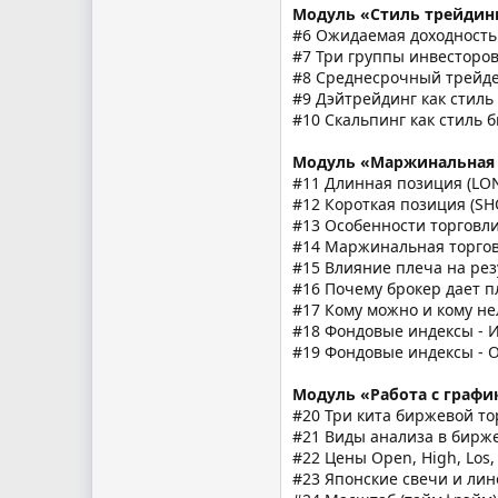
Модуль «Стиль трейдин
#6 Ожидаемая доходность
#7 Три группы инвесторо
#8 Среднесрочный трейд
#9 Дэйтрейдинг как стиль
#10 Скальпинг как стиль 
Модуль «Маржинальная 
#11 Длинная позиция (LON
#12 Короткая позиция (SH
#13 Особенности торговл
#14 Маржинальная торго
#15 Влияние плеча на рез
#16 Почему брокер дает п
#17 Кому можно и кому не
#18 Фондовые индексы - 
#19 Фондовые индексы - 
Модуль «Работа с граф
#20 Три кита биржевой то
#21 Виды анализа в бирж
#22 Цены Open, High, Los,
#23 Японские свечи и ли