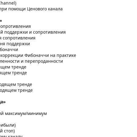
Channel)
при помощи Ценового канала
»
сопротивления
й поддержки и сопротивления
ня сопротивления
овня поддержки
ибоначчи
коррекции Фибоначчи на практике
пленности и перепроданности
дящем тренде
дящем тренде
ходящем тренде
ходящем тренде
да»
щий максимум/минимум
прибыли)
й стоп)
вому каналу