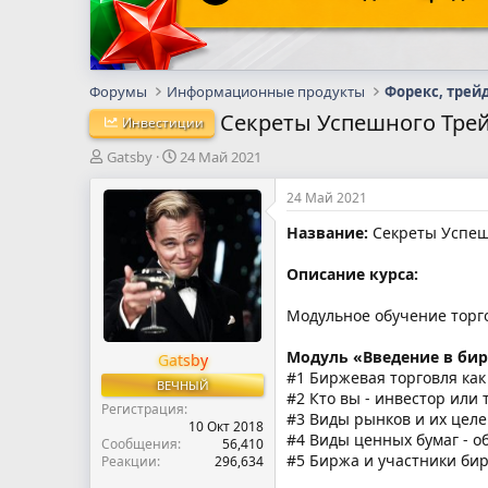
Форумы
Информационные продукты
Форекс, трей
Секреты Успешного Тре
Инвестиции
А
Д
Gatsby
24 Май 2021
в
а
т
т
24 Май 2021
о
а
Название:
Секреты Успеш
р
н
т
а
е
ч
Описание курса:
м
а
ы
л
Модульное обучение торг
а
Модуль «Введение в би
Gatsby
#1 Биржевая торговля ка
ВЕЧНЫЙ
#2 Кто вы - инвестор или 
Регистрация
#3 Виды рынков и их цел
10 Окт 2018
#4 Виды ценных бумаг - о
Сообщения
56,410
#5 Биржа и участники би
Реакции
296,634