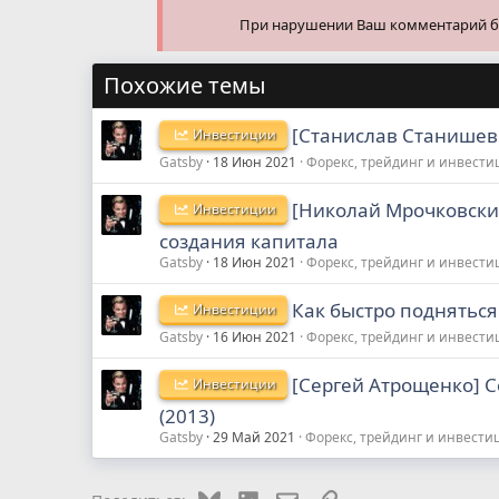
При нарушении Ваш комментарий буд
Похожие темы
[Станислав Станишевс
Инвестиции
Gatsby
18 Июн 2021
Форекс, трейдинг и инвест
[Николай Мрочковски
Инвестиции
создания капитала
Gatsby
18 Июн 2021
Форекс, трейдинг и инвест
Как быстро подняться 
Инвестиции
Gatsby
16 Июн 2021
Форекс, трейдинг и инвест
[Сергей Атрощенко] 
Инвестиции
(2013)
Gatsby
29 Май 2021
Форекс, трейдинг и инвести
Bluesky
LinkedIn
Электронная почта
Ссылка