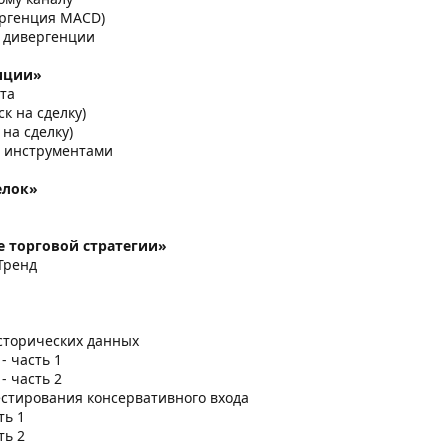
ергенция MACD)
е дивергенции
иции»
та
к на сделку)
на сделку)
и инструментами
елок»
 торговой стратегии»
Тренд
исторических данных
- часть 1
- часть 2
естирования консервативного входа
ть 1
ть 2