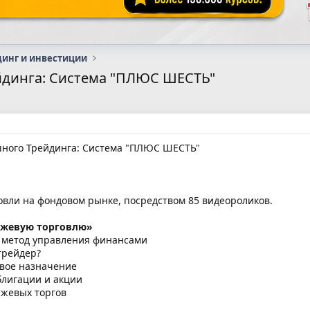
динг и инвестиции
йдинга: Система "ПЛЮС ШЕСТЬ"
ного Трейдинга: Система "ПЛЮС ШЕСТЬ"
овли на фондовом рынке, посредством 85 видеороликов.
ржевую торговлю»
к метод управления финансами
трейдер?
евое назначение
блигации и акции
ржевых торгов