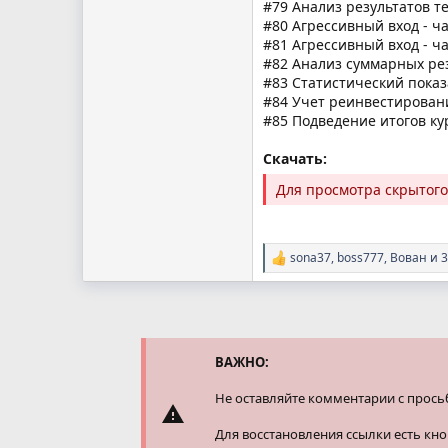
#79 Анализ результатов т
#80 Агрессивный вход - ча
#81 Агрессивный вход - ча
#82 Анализ суммарных ре
#83 Статистический показ
#84 Учет реинвестирован
#85 Подведение итогов ку
Скачать:
Для просмотра скрытог
sona37
,
boss777
,
Вован
и 3
Р
е
а
к
ц
и
и
ВАЖНО:
:
Не оставляйте комментарии с прось
Для восстановления ссылки есть кн