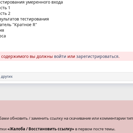
естирования умеренного входа
сть 1
сть 2
зультатов тестирования
атель "Кратное R"
ия
рса
о содержимого вы должны
войти
или
зарегистрироваться
.
 других
бами обновить / заменить ссылку на скачивание или комментарии тип
опки
«Жалоба / Восстановить ссылку»
в первом посте темы.