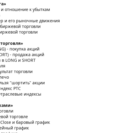
га»
 и отношение к убыткам
в
ер и его рыночные движения
 биржевой торговли
биржевой торговли
торговля»
G) - покупка акций
ORT) - продажа акций
и в LONG и SHORT
вля
ультат торговли
лечо
льзя "шортить" акции
Индекс РТС
Отраслевые индексы
иками»
рговли
евой торговле
 Close и баровый график
нейный график