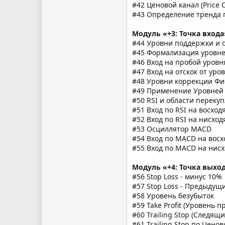
#42 Ценовой канал (Price 
#43 Определение тренда 
Модуль «+3: Точка входа
#44 Уровни поддержки и 
#45 Формализация уровне
#46 Вход на пробой уров
#47 Вход на отскок от ур
#48 Уровни коррекции Ф
#49 Применение Уровней 
#50 RSI и области переку
#51 Вход по RSI на восхо
#52 Вход по RSI на нисхо
#53 Осциллятор MACD
#54 Вход по MACD на вос
#55 Вход по MACD на нис
Модуль «+4: Точка выхо
#56 Stop Loss - минус 10%
#57 Stop Loss - Предыду
#58 Уровень безубыток
#59 Take Profit (Уровень 
#60 Trailing Stop (Следящи
#61 Trailing Stop по Цено