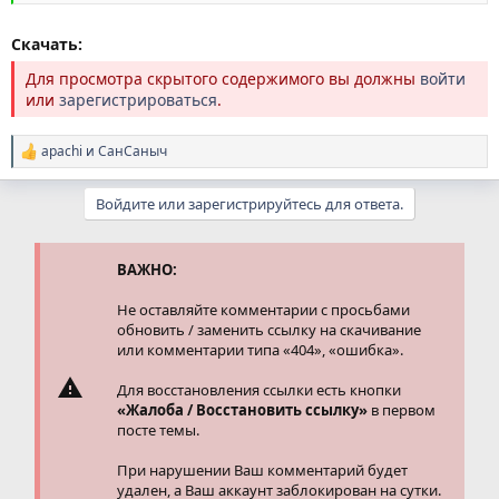
Скачать:
Для просмотра скрытого содержимого вы должны
войти
или
зарегистрироваться
.
apachi
и
СанСаныч
Р
е
а
Войдите или зарегистрируйтесь для ответа.
к
ц
и
и
ВАЖНО:
:
Не оставляйте комментарии с просьбами
обновить / заменить ссылку на скачивание
или комментарии типа «404», «ошибка».
Для восстановления ссылки есть кнопки
«Жалоба / Восстановить ссылку»
в первом
посте темы.
При нарушении Ваш комментарий будет
удален, а Ваш аккаунт заблокирован на сутки.