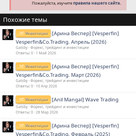
Пожалуйста, изучите
правила нашего сайта.
Похожие темы
[Арина Веспер] [Vesperfin]
Инвестиции
Vesperfin&Co.Trading. Апрель (2026)
Gatsby
Форекс, трейдинг и инвестиции
Ответы
0
1 Май 2026
[Арина Веспер] [Vesperfin]
Инвестиции
Vesperfin&Co.Trading. Март (2026)
Gatsby
Форекс, трейдинг и инвестиции
Ответы
0
10 Апр 2026
[Anil Mangal] Wave Trading
Инвестиции
Gatsby
Форекс, трейдинг и инвестиции
Ответы
0
28 Мар 2026
[Арина Веспер] [Vesperfin]
Инвестиции
Vesperfin&Co.Trading. Февраль (2025)