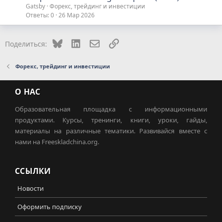
Gatsby
Форекс, трейдинг и инвестиции
Ответы
0
26 Мар 2026
Bluesky
LinkedIn
Электронная почта
Ссылка
Поделиться:
Форекс, трейдинг и инвестиции
О НАС
Образовательная площадка с информационными
продуктами. Курсы, тренинги, книги, уроки, гайды,
материалы на различные тематики. Развивайся вместе с
нами на Freeskladchina.org.
ССЫЛКИ
Новости
Оформить подписку