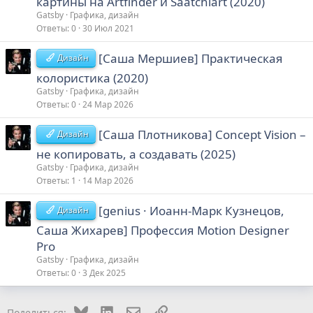
картины на Artfinder и Saatchiart (2020)
Gatsby
Графика, дизайн
Ответы
0
30 Июл 2021
[Саша Мершиев] Практическая
Дизайн
колористика (2020)
Gatsby
Графика, дизайн
Ответы
0
24 Мар 2026
[Саша Плотникова] Concept Vision –
Дизайн
не копировать, а создавать (2025)
Gatsby
Графика, дизайн
Ответы
1
14 Мар 2026
[genius · Иоанн-Марк Кузнецов,
Дизайн
Саша Жихарев] Профессия Motion Designer
Pro
Gatsby
Графика, дизайн
Ответы
0
3 Дек 2025
Bluesky
LinkedIn
Электронная почта
Ссылка
Поделиться: