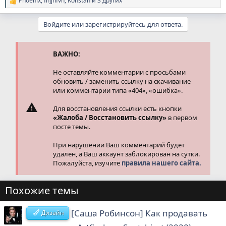
Phoenix
,
fhjjhfvh
,
Konstan
и 3 других
Р
е
а
Войдите или зарегистрируйтесь для ответа.
к
ц
и
и
ВАЖНО:
:
Не оставляйте комментарии с просьбами
обновить / заменить ссылку на скачивание
или комментарии типа «404», «ошибка».
Для восстановления ссылки есть кнопки
«Жалоба / Восстановить ссылку»
в первом
посте темы.
При нарушении Ваш комментарий будет
удален, а Ваш аккаунт заблокирован на сутки.
Пожалуйста, изучите
правила нашего сайта.
Похожие темы
[Саша Робинсон] Как продавать
Дизайн