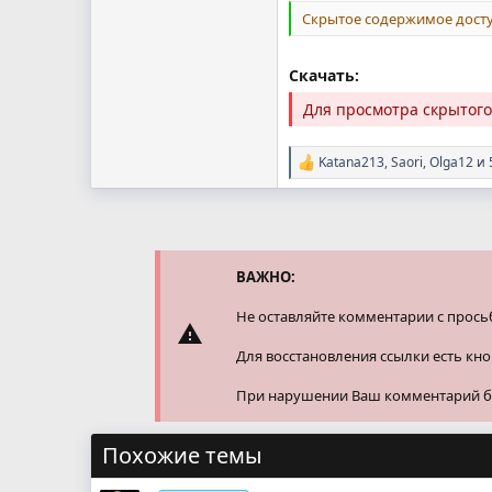
Скрытое содержимое досту
Скачать:
Для просмотра скрытог
Katana213
,
Saori
,
Olga12
и 
Р
е
а
к
ц
и
и
ВАЖНО:
:
Не оставляйте комментарии с прось
Для восстановления ссылки есть кн
При нарушении Ваш комментарий буд
Похожие темы