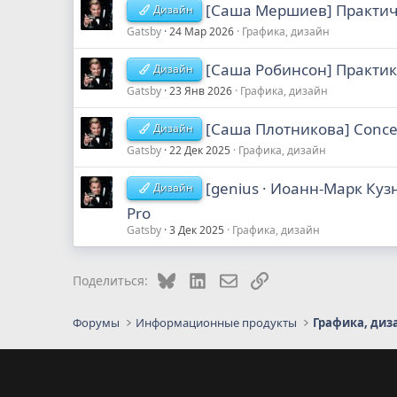
[Саша Мершиев] Практиче
Дизайн
Gatsby
24 Мар 2026
Графика, дизайн
[Саша Робинсон] Практику
Дизайн
Gatsby
23 Янв 2026
Графика, дизайн
[Саша Плотникова] Concept
Дизайн
Gatsby
22 Дек 2025
Графика, дизайн
[genius · Иоанн-Марк Ку
Дизайн
Pro
Gatsby
3 Дек 2025
Графика, дизайн
Bluesky
LinkedIn
Электронная почта
Ссылка
Поделиться:
Форумы
Информационные продукты
Графика, диз