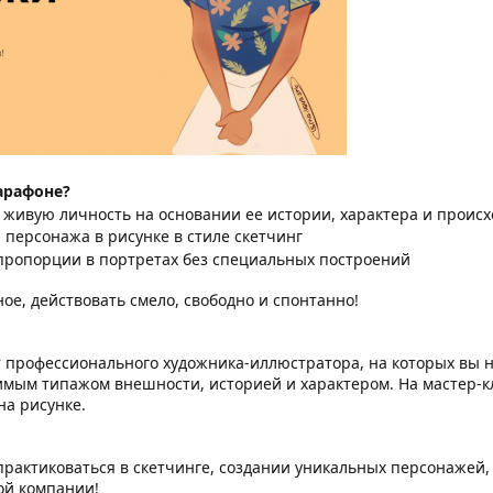
арафоне?
живую личность на основании ее истории, характера и проис
персонажа в рисунке в стиле скетчинг
пропорции в портретах без специальных построений
ное, действовать смело, свободно и спонтанно!
т профессионального художника-иллюстратора, на которых вы 
мым типажом внешности, историей и характером. На мастер-кл
на рисунке.
попрактиковаться в скетчинге, создании уникальных персонажей
ой компании!