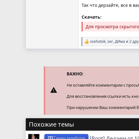
Так что дерзайте, все в в
Скачать:
Для просмотра скрытог
vsehotok
,
ser
,
ДИма
и 2 дру
Р
е
а
к
ц
и
и
ВАЖНО:
:
Не оставляйте комментарии с прось
Для восстановления ссылки есть кн
При нарушении Ваш комментарий буд
Похожие темы
[Root] Делаем от 1
Схемы заработка