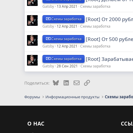
Gatsby
13 Апр 2021
Схемы заработка
[Root] От 2000 руб
Схемы заработка
Gatsby
12 Апр 2021
Схемы заработка
[Root] От 500 рубл
Схемы заработка
Gatsby
12 Апр 2021
Схемы заработка
[Root] Зарабатывае
Схемы заработка
Gatsby
28 Сен 2021
Схемы заработка
Bluesky
LinkedIn
Электронная почта
Ссылка
Поделиться:
Форумы
Информационные продукты
Схемы зараб
О НАС
ССЫ