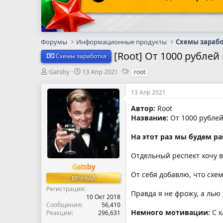
Форумы
Информационные продукты
Схемы зараб
[Root] От 1000 рублей
Схемы заработка
А
Д
Т
Gatsby
13 Апр 2021
root
в
а
е
т
т
г
13 Апр 2021
о
а
и
р
н
Автор:
Root
т
а
Название:
От 1000 рублей
е
ч
м
а
На этот раз мы будем р
ы
л
а
Отдельный респект хочу 
Gatsby
От себя добавлю, что схем
ВЕЧНЫЙ
Регистрация
Правда я не фрожу, а лью
10 Окт 2018
Сообщения
56,410
Немного мотивации:
С 
Реакции
296,631