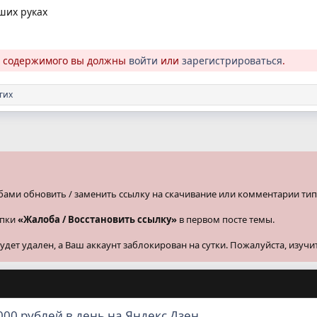
аших руках
о содержимого вы должны
войти
или
зарегистрироваться
.
гих
бами обновить / заменить ссылку на скачивание или комментарии тип
опки
«Жалоба / Восстановить ссылку»
в первом посте темы.
ет удален, а Ваш аккаунт заблокирован на сутки. Пожалуйста, изучи
000 рублей в день на Яндекс Дзен