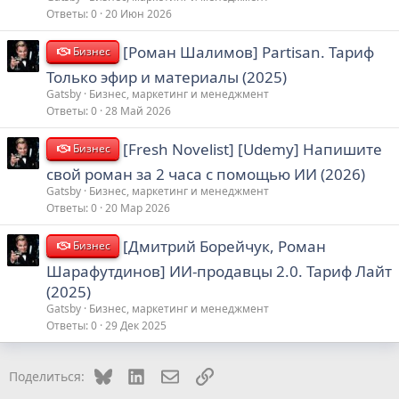
Ответы
0
20 Июн 2026
[Роман Шалимов] Partisan. Тариф
Бизнес
Только эфир и материалы (2025)
Gatsby
Бизнес, маркетинг и менеджмент
Ответы
0
28 Май 2026
[Fresh Novelist] [Udemy] Напишите
Бизнес
свой роман за 2 часа с помощью ИИ (2026)
Gatsby
Бизнес, маркетинг и менеджмент
Ответы
0
20 Мар 2026
[Дмитрий Борейчук, Роман
Бизнес
Шарафутдинов] ИИ-продавцы 2.0. Тариф Лайт
(2025)
Gatsby
Бизнес, маркетинг и менеджмент
Ответы
0
29 Дек 2025
Bluesky
LinkedIn
Электронная почта
Ссылка
Поделиться: