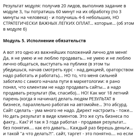
Результат модуля: получив 20 лидов, выполнив задание в
модуле 3, ты потратишь 60 минут на их обработку (по 3
минуты на человека) - и получишь 4-6 небольших, НО
СТРАТЕГИЧЕСКИ ВАЖНЫХ ЛЕГКИХ ОПЛАТ… которые… (об этом
в модуле 6)
Модуль 5. Исполнение обязательств
А вот это одно из важнейших положений лично для меня!
Да, я не умею и не люблю продавать… не умею и не люблю
лично общаться, выступать на публике (в этом ты
убедишься, начав смотреть курс - над дикцией, ораторством
надо работать и работать)... НО то, что меня сильней
заботило с самого начала пути в маркетологии: я рано
понял, что клиентам не надо продавать сайты… а надо
продавать результат (бм, спасибо)... НО! Как мог 18 летний
парень (когда я начинал) делать людям РЕЗУЛЬТАТ в
бизнесе, параллельно работая на автомойке… Это абсурд.
Сайт сделать - ума много не надо. Директ настроить - тоже…
Но дать результат в виде клиентов. Это же суть бизнеса по
факту… Как? И так я 3 года работал - продавая результат…
без понятия.... как его давать… Каждый раз берешь деньги…
и такой "а что делать?!". сайт, таргет - это понятно…. но если