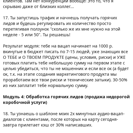
клиентов. Там нет конкуренции вообще! Это то, что я
скрываю даже от близких коллег...
17. Ты запустишь трафик и начнешь получать горячих
лидов и будешь регулировать их количество просто
перетягивая ползунок "сколько же их мне нужно на этой
неделе - 5 или 50". Ты решаешь!
Результат модуля: тебе на вацап начинает на 1000 р.
вкинутые в бюджет писать по 7-15 людей, уже знающих все
О ТЕБЕ и О ТВОЕМ ПРОДУКТЕ (цены, условия, риски) и УЖЕ
готовых платить тебе небольшую сумму на первом этапе с
целью убедиться, что ты не мошенник и если все ок (а будет
ок, т.к. на этапе создания маркетингового продукта мы
проработаем все твои риски и технические затыки). 30-50%
из них заплатит тебе нормальную сумму.
Модуль 4: Обработка горячих лидов (продажа недорогой
коробочной услуги)
18. Ты узнаешь о шаблоне моих 2х минутных аудио-вацап-
диалогов с клиентами, после которых на карту сегодня-
завтра прилетает кэш от 30% написавших.