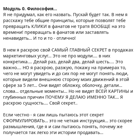
Модуль 0. Философия…
Я не придумал, как его назвать. Пускай будет так. В нем я
расскажу тебе общие принципы, которые позволят тебе
превращать КЛИКИ в фанатов не тратя ВООБЩЕ на это
времени! превращать в фанатов или заставлять
ненавидеть… И то и то - отлично!
В нем я раскрою свой САМЫЙ ГЛАВНЫЙ СЕКРЕТ в продажах
маркетинговых услуг… Это не про модули…. в них
конкретика…. Делай раз, делай два, делай шесть.... Это
важно…. НО я раскрою, разжую, покажу на примерах то,
чего не могут увидеть и до сих пор не могут понять люди,
которые видели внешнюю сторону моих движений в этой
сфере за 5 лет… Они видят обложку, оболочку, детали…
слова… отдельные моменты… Но не видят ВСЕЙ КАРТИНЫ и
глубинных причин ПОЧЕМУ Я ДЕЛАЮ ИМЕННО ТАК… Я
раскрою сущность…. Свой секрет..
Если честно - я сам лишь пытаюсь этот секрет
СФОРМУЛИРОВАТЬ… это не четкая инструкция… это скорее
размышления, где я и сам пытаюсь понять, почему же
получается так легко эти истории продавать…