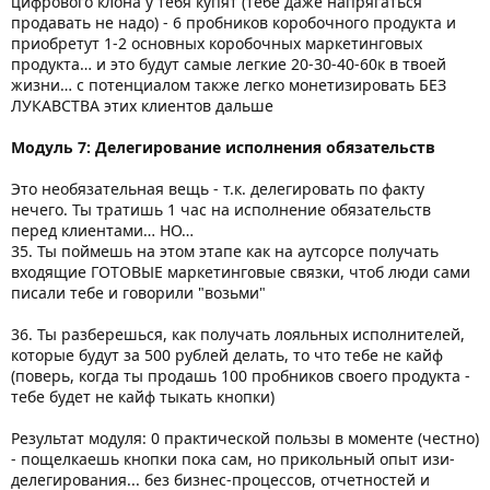
цифрового клона у тебя купят (тебе даже напрягаться
продавать не надо) - 6 пробников коробочного продукта и
приобретут 1-2 основных коробочных маркетинговых
продукта… и это будут самые легкие 20-30-40-60к в твоей
жизни… с потенциалом также легко монетизировать БЕЗ
ЛУКАВСТВА этих клиентов дальше
Модуль 7: Делегирование исполнения обязательств
Это необязательная вещь - т.к. делегировать по факту
нечего. Ты тратишь 1 час на исполнение обязательств
перед клиентами… НО…
35. Ты поймешь на этом этапе как на аутсорсе получать
входящие ГОТОВЫЕ маркетинговые связки, чтоб люди сами
писали тебе и говорили "возьми"
36. Ты разберешься, как получать лояльных исполнителей,
которые будут за 500 рублей делать, то что тебе не кайф
(поверь, когда ты продашь 100 пробников своего продукта -
тебе будет не кайф тыкать кнопки)
Результат модуля: 0 практической пользы в моменте (честно)
- пощелкаешь кнопки пока сам, но прикольный опыт изи-
делегирования... без бизнес-процессов, отчетностей и