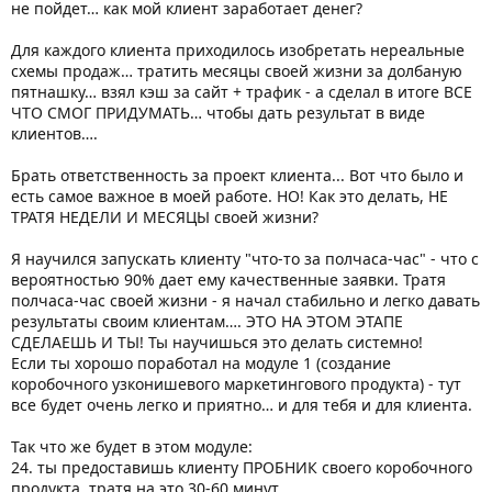
не пойдет… как мой клиент заработает денег?
Для каждого клиента приходилось изобретать нереальные
схемы продаж… тратить месяцы своей жизни за долбаную
пятнашку… взял кэш за сайт + трафик - а сделал в итоге ВСЕ
ЧТО СМОГ ПРИДУМАТЬ… чтобы дать результат в виде
клиентов….
Брать ответственность за проект клиента... Вот что было и
есть самое важное в моей работе. НО! Как это делать, НЕ
ТРАТЯ НЕДЕЛИ И МЕСЯЦЫ своей жизни?
Я научился запускать клиенту "что-то за полчаса-час" - что с
вероятностью 90% дает ему качественные заявки. Тратя
полчаса-час своей жизни - я начал стабильно и легко давать
результаты своим клиентам…. ЭТО НА ЭТОМ ЭТАПЕ
СДЕЛАЕШЬ И ТЫ! Ты научишься это делать системно!
Если ты хорошо поработал на модуле 1 (создание
коробочного узконишевого маркетингового продукта) - тут
все будет очень легко и приятно… и для тебя и для клиента.
Так что же будет в этом модуле:
24. ты предоставишь клиенту ПРОБНИК своего коробочного
продукта, тратя на это 30-60 минут