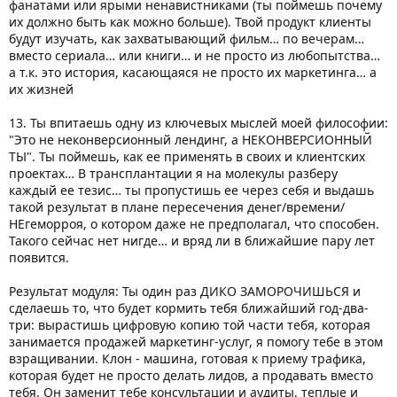
фанатами или ярыми ненавистниками (ты поймешь почему
их должно быть как можно больше). Твой продукт клиенты
будут изучать, как захватывающий фильм… по вечерам…
вместо сериала… или книги… и не просто из любопытства…
а т.к. это история, касающаяся не просто их маркетинга… а
их жизней
13. Ты впитаешь одну из ключевых мыслей моей философии:
"Это не неконверсионный лендинг, а НЕКОНВЕРСИОННЫЙ
ТЫ". Ты поймешь, как ее применять в своих и клиентских
проектах… В трансплантации я на молекулы разберу
каждый ее тезис… ты пропустишь ее через себя и выдашь
такой результат в плане пересечения денег/времени/
НЕгеморроя, о котором даже не предполагал, что способен.
Такого сейчас нет нигде… и вряд ли в ближайшие пару лет
появится.
Результат модуля: Ты один раз ДИКО ЗАМОРОЧИШЬСЯ и
сделаешь то, что будет кормить тебя ближайший год-два-
три: вырастишь цифровую копию той части тебя, которая
занимается продажей маркетинг-услуг, я помогу тебе в этом
взращивании. Клон - машина, готовая к приему трафика,
которая будет не просто делать лидов, а продавать вместо
тебя. Он заменит тебе консультации и аудиты, теплые и