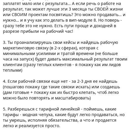
заплатят мало или с результата… А если речь о работе на
результат, так может лучше эти 3 месяца ты СВОЕЙ жизни
или СВОИМ проектам посвятишь? Это можно продавать… и
нужно… и я учу как это делать в вип-модуле 8. Но поверь -
сразу тебе это не нужно. Есть пути проще и доходней в
разрезе прибыли на рабочий час!
3. Ты проанализируешь свои кейсы и найдешь рабочую
маркетинговую связку (в 2-х сферах), которая с
минимальными усилиями и тратой времени (не больше
часа на запуск) будет давать максимальный результат твоим
клиентам (сразу теплых клиентов - я покажу как им лидов
теплыми)
4. Если рабочей связки еще нет - за 2-3 дня ее найдешь
(пошагово покажу где такие связки искать) или создаешь
(дам готовые + покажу как их быстро клепать, чтоб легко
можно было повторять и масштабировать)
5. Разберешься с тарифной линейкой - поймешь, какие
тарифы - модная чепуха, какие будут легко продаваться, но
ты умрешь, исполняя обязательства, а что и продается
легко и реализуется просто.