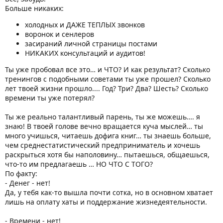
Больше никаких:
холодных и ДАЖЕ ТЕПЛЫХ звонков
воронок и сенлеров
засираний личной страницы постами
НИКАКИХ консультаций и аудитов!
Ты уже пробовал все это… и ЧТО? И как результат? Сколько
тренингов с подобными советами ты уже прошел? Сколько
лет твоей жизни прошло.... Год? Три? Два? Шесть? Сколько
времени ты уже потерял?
Ты же реально талантливый парень, ты же можешь…. я
знаю! В твоей голове вечно вращается куча мыслей… ты
много учишься, читаешь дофига книг… ты знаешь больше,
чем среднестатистический предприниматель и хочешь
раскрыться хотя бы наполовину… пытаешься, общаешься,
что-то им предлагаешь … НО ЧТО С ТОГО?
По факту:
- Денег - нет!
Да, у тебя как-то вышла почти сотка, но в основном хватает
лишь на оплату хаты и поддержание жизнедеятельности.
- Времени - нет!