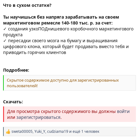
Что в сухом остатке?
Ты научишься без напряга зарабатывать на своем
маркетинговом ремесле 140-180 тыс. р. за счет:
✓ создания узкоПОДнишевого коробочного маркетингового
продукта
✓ пересадки своего мозга на бумагу и выращивания
цифрового клона, который будет продавать вместо тебя и
приводить горячих клиентов
Подробнее:
Скрытое содержимое доступно для зарегистрированных
пользователей!
Скачать:
Для просмотра скрытого содержимого вы должны
войти
или
зарегистрироваться
.
sweta00005
,
Yuki_Y
,
cudziama19
и ещё 1 человек
Р
е