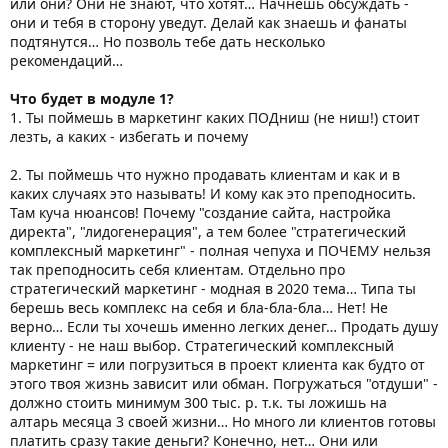
или они? Они не знают, что хотят… Начнешь обсуждать -
они и тебя в сторону уведут. Делай как знаешь и фанаты
подтянутся… Но позволь тебе дать несколько
рекомендаций…
Что будет в модуле 1?
1. Ты поймешь в маркетинг каких ПОДниш (не ниш!) стоит
лезть, а каких - избегать и почему
2. Ты поймешь что нужно продавать клиентам и как и в
каких случаях это называть! И кому как это преподносить.
Там куча нюансов! Почему "создание сайта, настройка
директа", "лидогенерация", а тем более "стратегический
комплексный маркетинг" - полная чепуха и ПОЧЕМУ нельзя
так преподносить себя клиентам. Отдельно про
стратегический маркетинг - модная в 2020 тема… Типа ты
берешь весь комплекс на себя и бла-бла-бла… Нет! Не
верно… Если ты хочешь именно легких денег… Продать душу
клиенту - не наш выбор. Стратегический комплексный
маркетинг = или погрузиться в проект клиента как будто от
этого твоя жизнь зависит или обман. Погружаться "отдуши" -
должно стоить минимум 300 тыс. р. т.к. ты ложишь на
алтарь месяца 3 своей жизни… Но много ли клиентов готовы
платить сразу такие деньги? Конечно, нет… Они или