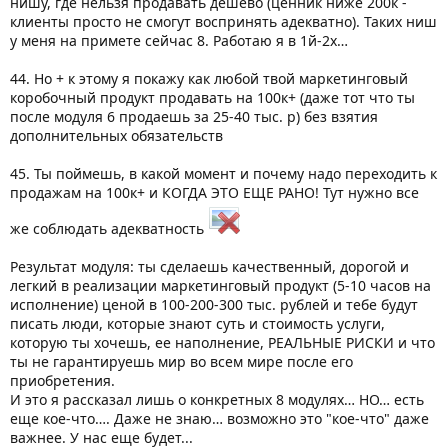
нишу, где нельзя продавать дешево (ценник ниже 200к -
клиенты просто не смогут воспринять адекватно). Таких ниш
у меня на примете сейчас 8. Работаю я в 1й-2х…
44. Но + к этому я покажу как любой твой маркетинговый
коробочный продукт продавать на 100к+ (даже тот что ты
после модуля 6 продаешь за 25-40 тыс. р) без взятия
дополнительных обязательств
45. Ты поймешь, в какой момент и почему надо переходить к
продажам на 100к+ и КОГДА ЭТО ЕЩЕ РАНО! Тут нужно все
же соблюдать адекватность
Результат модуля: ты сделаешь качественный, дорогой и
легкий в реализации маркетинговый продукт (5-10 часов на
исполнение) ценой в 100-200-300 тыс. рублей и тебе будут
писать люди, которые знают суть и стоимость услуги,
которую ты хочешь, ее наполнение, РЕАЛЬНЫЕ РИСКИ и что
ты не гарантируешь мир во всем мире после его
приобретения.
И это я рассказал лишь о конкретных 8 модулях… НО… есть
еще кое-что…. Даже не знаю… возможно это "кое-что" даже
важнее. У нас еще будет...