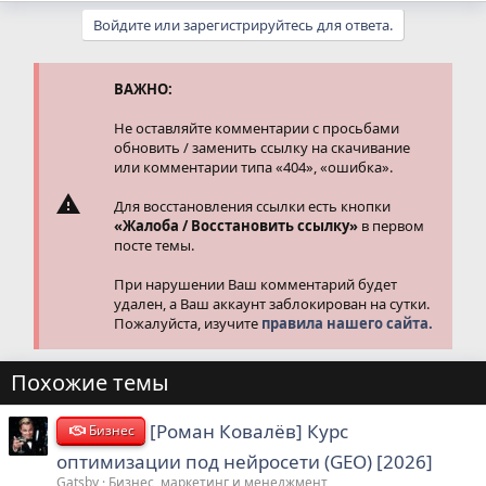
а
Войдите или зарегистрируйтесь для ответа.
к
ц
и
и
ВАЖНО:
:
Не оставляйте комментарии с просьбами
обновить / заменить ссылку на скачивание
или комментарии типа «404», «ошибка».
Для восстановления ссылки есть кнопки
«Жалоба / Восстановить ссылку»
в первом
посте темы.
При нарушении Ваш комментарий будет
удален, а Ваш аккаунт заблокирован на сутки.
Пожалуйста, изучите
правила нашего сайта.
Похожие темы
[Роман Ковалёв] Курс
Бизнес
оптимизации под нейросети (GEO) [2026]
Gatsby
Бизнес, маркетинг и менеджмент