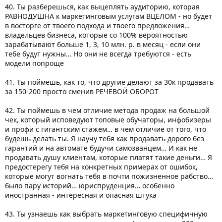
40. Ты разберешься, как выцеплять аудиторию, которая
РАВНОДУШНА к маркетинговым услугам ВЦЕЛОМ - но будет
в восторге от твоего подхода и твоего предложения…
владельцев бизнеса, которые со 100% вероятностью
зарабатывают больше 1, 3, 10 млн. р. в месяц - если они
тебе будут нужны… Но они не всегда требуются - есть
модели попроще
41. Ты поймешь, как то, что другие делают за 30к продавать
за 150-200 просто сменив РЕЧЕВОЙ ОБОРОТ
42. Ты поймешь в чем отличие метода продаж на большой
чек, который исповедуют топовые обучаторы, инфобизеры
и профи с гигантским стажем… в чем отличие от того, что
будешь делать ты. Я научу тебя как продавать дорого без
гарантий и на автомате будучи самозванцем… И как не
продавать душу клиентам, которые платят такие деньги… Я
предостерегу тебя на конкретных примерах от ошибок,
которые могут вогнать тебя в почти пожизненное рабство…
было пару историй… юриспруденция… особенно
иностранная - интересная и опасная штука
43. Ты узнаешь как выбрать маркетинговую специфичную