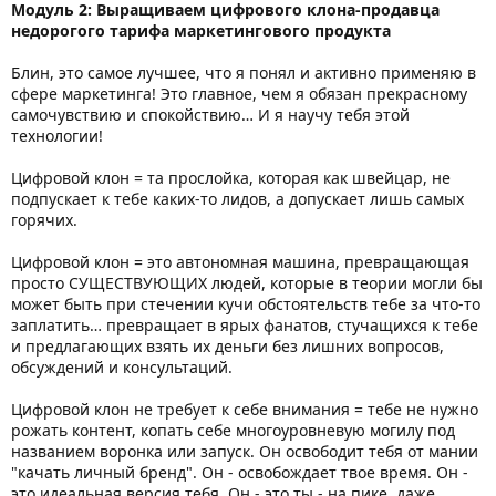
Модуль 2: Выращиваем цифрового клона-продавца
недорогого тарифа маркетингового продукта
Блин, это самое лучшее, что я понял и активно применяю в
сфере маркетинга! Это главное, чем я обязан прекрасному
самочувствию и спокойствию… И я научу тебя этой
технологии!
Цифровой клон = та прослойка, которая как швейцар, не
подпускает к тебе каких-то лидов, а допускает лишь самых
горячих.
Цифровой клон = это автономная машина, превращающая
просто СУЩЕСТВУЮЩИХ людей, которые в теории могли бы
может быть при стечении кучи обстоятельств тебе за что-то
заплатить… превращает в ярых фанатов, стучащихся к тебе
и предлагающих взять их деньги без лишних вопросов,
обсуждений и консультаций.
Цифровой клон не требует к себе внимания = тебе не нужно
рожать контент, копать себе многоуровневую могилу под
названием воронка или запуск. Он освободит тебя от мании
"качать личный бренд". Он - освобождает твое время. Он -
это идеальная версия тебя. Он - это ты - на пике, даже