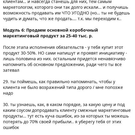
клиентам… и навсегда станешь для них, тем самым
маркетологом, которого они так долго искали… и получишь
возможность продавать им ЧТО УГОДНО (но… ты не будешь
чудить и думать, что же продать…. т.к. мы переходим к..
Модуль 6: Продаем основной коробочный
маркетинговый продукт за 25-40 тыс. р.
После этапа исполнения обязательств - у тебя купит этот
продукт 30-50%. НО сами напишут и проявят инициативу -
лишь половина из них. остальным придется ненавязчиво
напомнить об основном предложении, ради чего ты все
затевал
29. ты поймешь, как правильно напоминать, чтобы у
клиента не было возражений типа дорого / мне попозже
надо
30. ты узнаешь, как, в каком порядке, за какую цену и под
каким соусом допродавать клиенту смежные маркетинговые
продукты… тут есть куча ошибок, из-за которых ты можешь
потерять до 70% своей прибыли.. я уберегу тебя от этих
ошибок