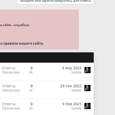
Войдите или зарегистрируйтесь для ответа.
а «404», «ошибка».
те
правила нашего сайта.
Ответы
0
9 Апр 2023
Просмотры
6K
Gatsby
Ответы
0
29 Сен 2022
Просмотры
1K
Gatsby
Ответы
0
9 Ноя 2021
Просмотры
2K
Gatsby