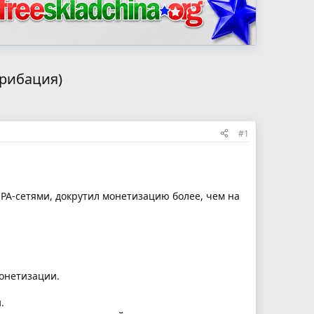
крибация)
#1
CPA-сетями, докрутил монетизацию более, чем на
монетизации.
.