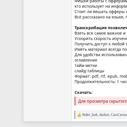
Фишки работы с офферами:
кто использует на информ
Стоит ли вешать офферы н
Всё рассказано на языке,
Транскрибация позволит
Взять все самое важное и 
Ускорить скорость изучен
Получить доступ к любой 
Иметь материал всегда по
Для удобства использовани
оглавление
тайм метки
слайд-таблицы
Формат: pdf, rtf, epub, mob
Продолжительность: 1 час
Скачать:
Для просмотра скрытог
Rider_bak
,
dadun
,
СанСаны
Р
е
а