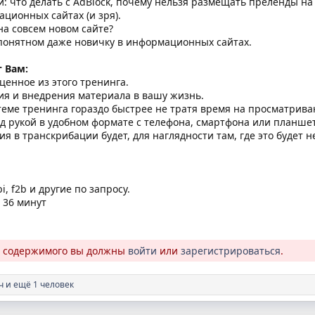
 что делать с AdBlock, почему нельзя размещать преленды на 
ационных сайтах (и зря).
а совсем новом сайте?
 понятном даже новичку в информационных сайтах.
 Вам:
ценное из этого тренинга.
ия и внедрения материала в вашу жизнь.
теме тренинга гораздо быстрее не тратя время на просматрива
д рукой в удобном формате с телефона, смартфона или планшет
я в транскрибации будет, для наглядности там, где это будет 
i, f2b и другие по запросу.
 36 минут
о содержимого вы должны
войти
или
зарегистрироваться
.
ч
и ещё 1 человек