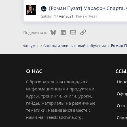
[Роман Пузат] Марафон Спарта.
Gatsby
17 Авг 2021
Роман Пузат
Bluesky
LinkedIn
Электронная почта
Ссылка
Поделиться:
Форумы
Авторы и школы онлайн обучения
Роман П
О НАС
ССЫ
Образовательная площадка с
Ново
информационными продуктами.
Офор
Курсы, тренинги, книги, уроки,
гайды, материалы на различные
Отз
тематики. Развивайся вместе с
нами на Freeskladchina.org.
Служ