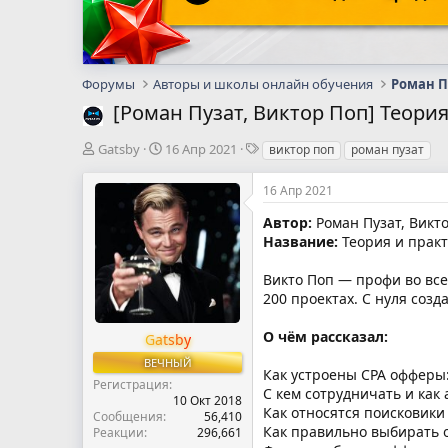
Форумы
Авторы и школы онлайн обучения
Роман П
[Роман Пузат, Виктор Поп] Теори
А
Д
Т
Gatsby
16 Апр 2021
виктор поп
роман пузат
в
а
е
т
т
г
16 Апр 2021
о
а
и
р
н
Автор:
Роман Пузат, Викт
т
а
Название:
Теория и практ
е
ч
м
а
Викто Поп — профи во все
ы
л
200 проектах. С нуля созд
а
О чём рассказал:
Gatsby
ВЕЧНЫЙ
Как устроены CPA офферы:
Регистрация
С кем сотрудничать и как
10 Окт 2018
Как относятся поисковики
Сообщения
56,410
Как правильно выбирать о
Реакции
296,661