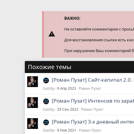
к
ц
и
и
ВАЖНО:
:
Не оставляйте комментарии с прось
Для восстановления ссылки есть кн
При нарушении Ваш комментарий буд
Похожие темы
[Роман Пузат] Сайт-капитал 2.0
Gatsby
9 Апр 2023
Роман Пузат
[Роман Пузат] Интенсив по зараб
Gatsby
29 Сен 2022
Роман Пузат
[Роман Пузат] 3-х дневный интен
Gatsby
9 Ноя 2021
Роман Пузат