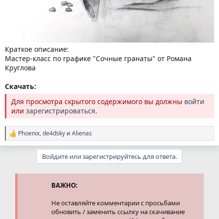
Краткое описание:
Мастер-класс по графике "Сочные гранаты" от Романа
Круглова
Скачать:
Для просмотра скрытого содержимого вы должны
войти
или
зарегистрироваться
.
Phoenix
,
de4dsky
и
Alienas
Р
е
а
Войдите или зарегистрируйтесь для ответа.
к
ц
и
и
ВАЖНО:
:
Не оставляйте комментарии с просьбами
обновить / заменить ссылку на скачивание