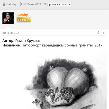
А
Д
Т
Gatsby
30 Июн 2021
роман круглов
в
а
е
т
т
г
Gatsby
о
а
и
ВЕЧНЫЙ
р
н
т
а
е
ч
30 Июн 2021
#1
м
а
ы
л
Автор:
Роман Круглов
а
Название:
Натюрморт карандашом Сочные гранаты (2017)