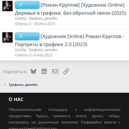
[Роман Круглов] [Художник Online]
Дизайн
Деревья в графике. Без обратной связи (2025)
Gatsby
Графика, дизайн
Ответы
0
28 Июл 2025
[Художник Online] Роман Круглов -
Дизайн
Портреты в графике 2.0 (2023)
Gatsby
Графика, дизайн
Ответы
0
6 Апр 2023
Bluesky
LinkedIn
Электронная почта
Ссылка
Поделиться:
Графика, дизайн
О НАС
Образовательная площадка с информационными
продуктами. Курсы, тренинги, книги, уроки, гайды,
материалы на различные тематики. Развивайся вместе с
нами на Freeskladchina.org.