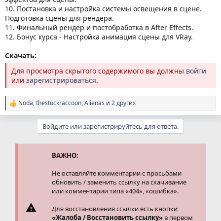
10. Постановка и настройка системы освещения в сцене.
Подготовка сцены для рендера.
11. Финальный рендер и постобработка в After Effects.
12. Бонус курса - Настройка анимация сцены для VRay.
Скачать:
Для просмотра скрытого содержимого вы должны
войти
или
зарегистрироваться
.
Noda
,
thestuckraccoon
,
Alienas
и 2 других
Р
е
а
Войдите или зарегистрируйтесь для ответа.
к
ц
и
и
ВАЖНО:
:
Не оставляйте комментарии с просьбами
обновить / заменить ссылку на скачивание
или комментарии типа «404», «ошибка».
Для восстановления ссылки есть кнопки
«Жалоба / Восстановить ссылку»
в первом