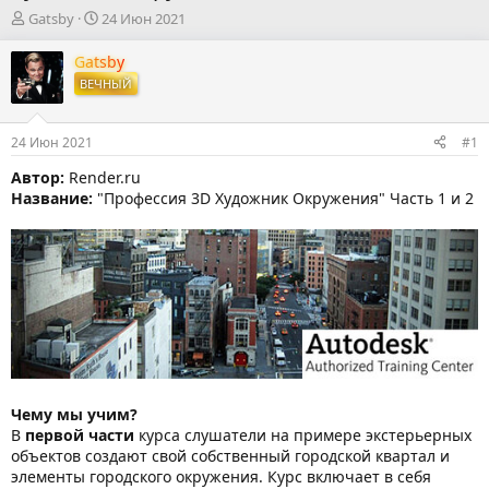
А
Д
Gatsby
24 Июн 2021
в
а
т
т
Gatsby
о
а
ВЕЧНЫЙ
р
н
т
а
е
ч
24 Июн 2021
#1
м
а
ы
л
Автор:
Render.ru
а
Название:
"Профессия 3D Художник Окружения" Часть 1 и 2
Чему мы учим?
В
первой части
курса слушатели на примере экстерьерных
объектов создают свой собственный городской квартал и
элементы городского окружения. Курс включает в себя