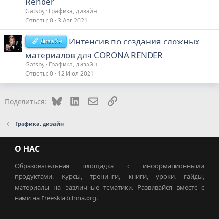
Render
Gatsby
Графика, дизайн
Ответы
0
3 Авг 2021
Интенсив по создания сложных
Дизайн
материалов для CORONA RENDER
Gatsby
Графика, дизайн
Ответы
0
12 Июл 2021
Bluesky
LinkedIn
Электронная почта
Ссылка
Поделиться:
Графика, дизайн
О НАС
Образовательная площадка с информационными
продуктами. Курсы, тренинги, книги, уроки, гайды,
материалы на различные тематики. Развивайся вместе с
нами на Freeskladchina.org.