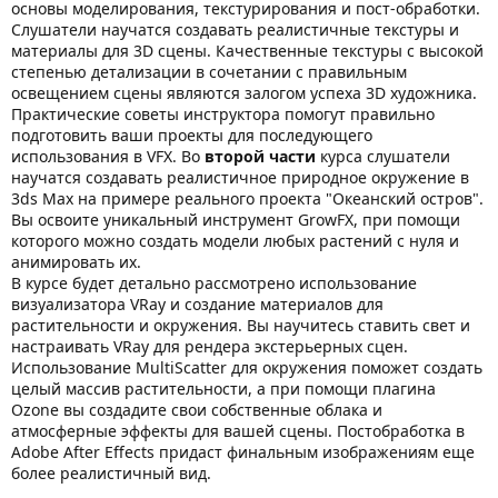
основы моделирования, текстурирования и пост-обработки.
Слушатели научатся создавать реалистичные текстуры и
материалы для 3D сцены. Качественные текстуры с высокой
степенью детализации в сочетании с правильным
освещением сцены являются залогом успеха 3D художника.
Практические советы инструктора помогут правильно
подготовить ваши проекты для последующего
использования в VFX. Во
второй части
курса слушатели
научатся создавать реалистичное природное окружение в
3ds Max на примере реального проекта "Океанский остров".
Вы освоите уникальный инструмент GrowFX, при помощи
которого можно создать модели любых растений с нуля и
анимировать их.
В курсе будет детально рассмотрено использование
визуализатора VRay и создание материалов для
растительности и окружения. Вы научитесь ставить свет и
настраивать VRay для рендера экстерьерных сцен.
Использование MultiScatter для окружения поможет создать
целый массив растительности, а при помощи плагина
Ozone вы создадите свои собственные облака и
атмосферные эффекты для вашей сцены. Постобработка в
Adobe After Effects придаст финальным изображениям еще
более реалистичный вид.