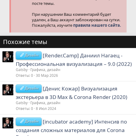
посте темы.
При нарушении Ваш комментарий будет
удален, а Ваш аккаунт заблокирован на сутки.
Пожалуйста, изучите
правила нашего сайта.
Похожие темы
[Render.Camp] Даниил Нагаец -
Дизайн
Профессиональная визуализация – 9.0 (2022)
Gatsby
Графика, дизайн
Ответы
0
30 Мар 2026
[Денис Кожар] Визуализация
Дизайн
экстерьера в 3D Max & Corona Render (2020)
Gatsby
Графика, дизайн
Ответы
0
8 Июл 2024
[incubator academy] Интенсив по
Дизайн
создания сложных материалов для Corona