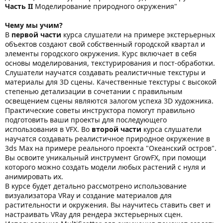
Часть II
Моделирование природного окружения"
Чему мы учим?
В
первой части
курса слушатели на примере экстерьерных
объектов создают свой собственный городской квартал и
элементы городского окружения. Курс включает в себя
основы моделирования, текстурирования и пост-обработки.
Слушатели научатся создавать реалистичные текстуры и
материалы для 3D сцены. Качественные текстуры с высокой
степенью детализации в сочетании с правильным
освещением сцены являются залогом успеха 3D художника.
Практические советы инструктора помогут правильно
подготовить ваши проекты для последующего
использования в VFX. Во
второй части
курса слушатели
научатся создавать реалистичное природное окружение в
3ds Max на примере реального проекта "Океанский остров".
Вы освоите уникальный инструмент GrowFX, при помощи
которого можно создать модели любых растений с нуля и
анимировать их.
В курсе будет детально рассмотрено использование
визуализатора VRay и создание материалов для
растительности и окружения. Вы научитесь ставить свет и
настраивать VRay для рендера экстерьерных сцен.