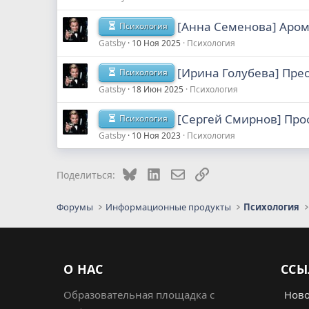
[Анна Семенова] Аром
Психология
Gatsby
10 Ноя 2025
Психология
[Ирина Голубева] Пре
Психология
Gatsby
18 Июн 2025
Психология
[Сергей Смирнов] Про
Психология
Gatsby
10 Ноя 2023
Психология
Bluesky
LinkedIn
Электронная почта
Ссылка
Поделиться:
Форумы
Информационные продукты
Психология
О НАС
ССЫ
Образовательная площадка с
Ново