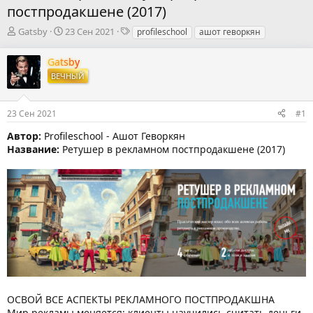
постпродакшене (2017)
А
Д
Т
Gatsby
23 Сен 2021
profileschool
ашот геворкян
в
а
е
т
т
г
Gatsby
о
а
и
ВЕЧНЫЙ
р
н
т
а
е
ч
23 Сен 2021
#1
м
а
ы
л
Автор:
Profileschool - Ашот Геворкян
а
Название:
Ретушер в рекламном постпродакшене (2017)
ОСВОЙ ВСЕ АСПЕКТЫ РЕКЛАМНОГО ПОСТПРОДАКШНА
Мир рекламы меняется: клиенты научились считать деньги