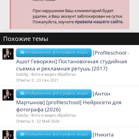
При нарушении Ваш комментарий будет
удален, а Ваш аккаунт заблокирован на сутки.
Пожалуйста, изучите
правила нашего сайта.
Похожие темы
[Profileschool -
Изображения, фотографии, видео
Ашот Геворкян] Постановочная студийная
съемка и рекламная ретушь (2017)
Gatsby
Фото и видео обработка
Ответы
0
23 Сен 2021
[Антон
Изображения, фотографии, видео
Мартынов] [profileschool] Нейросети для
фотографа (2026)
Gatsby
Фото и видео обработка
Ответы
0
22 Май 2026
[Никита
Изображения, фотографии, видео