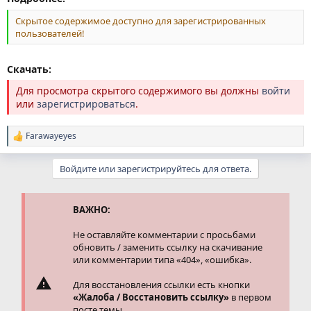
Скрытое содержимое доступно для зарегистрированных
пользователей!
Скачать:
Для просмотра скрытого содержимого вы должны
войти
или
зарегистрироваться
.
Farawayeyes
Р
е
а
Войдите или зарегистрируйтесь для ответа.
к
ц
и
и
ВАЖНО:
:
Не оставляйте комментарии с просьбами
обновить / заменить ссылку на скачивание
или комментарии типа «404», «ошибка».
Для восстановления ссылки есть кнопки
«Жалоба / Восстановить ссылку»
в первом
посте темы.