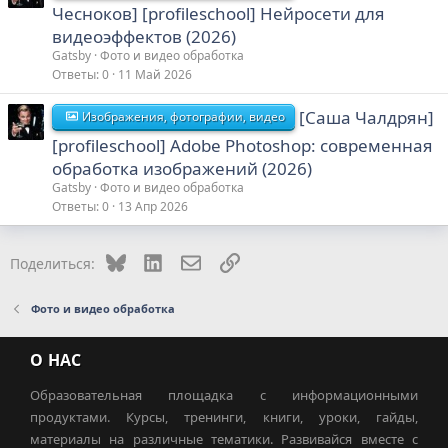
Чесноков] [profileschool] Нейросети для
видеоэффектов (2026)
Gatsby
Фото и видео обработка
Ответы
0
11 Май 2026
[Саша Чалдрян]
Изображения, фотографии, видео
[profileschool] Adobe Photoshop: современная
обработка изображений (2026)
Gatsby
Фото и видео обработка
Ответы
0
13 Апр 2026
Bluesky
LinkedIn
Электронная почта
Ссылка
Поделиться:
Фото и видео обработка
О НАС
Образовательная площадка с информационными
продуктами. Курсы, тренинги, книги, уроки, гайды,
материалы на различные тематики. Развивайся вместе с