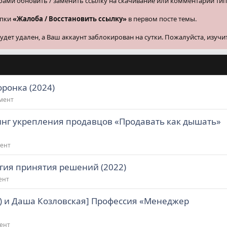
бами обновить / заменить ссылку на скачивание или комментарии тип
опки
«Жалоба / Восстановить ссылку»
в первом посте темы.
ет удален, а Ваш аккаунт заблокирован на сутки. Пожалуйста, изучи
ронка (2024)
жмент
инг укрепления продавцов «Продавать как дышать»
мент
гия принятия решений (2022)
ент
y) и Даша Козловская] Профессия «Менеджер
ент