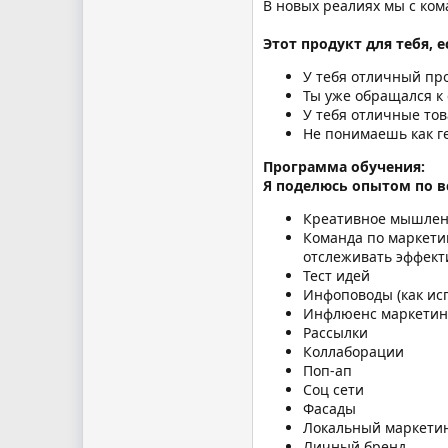
В новых реалиях мы с кома
Этот продукт для тебя, е
У тебя отличный про
Ты уже обращался к 
У тебя отличные тов
Не понимаешь как г
Программа обучения:
Я поделюсь опытом по в
Креативное мышлени
Команда по маркетинг
отслеживать эффект
Тест идей
Инфоповоды (как исп
Инфлюенс маркетин
Рассылки
Коллаборации
Поп-ап
Соц сети
Фасады
Локальный маркети
Личный бренд