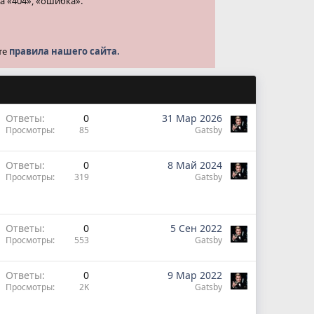
а «404», «ошибка».
те
правила нашего сайта.
Ответы
0
31 Мар 2026
Просмотры
85
Gatsby
Ответы
0
8 Май 2024
Просмотры
319
Gatsby
Ответы
0
5 Сен 2022
Просмотры
553
Gatsby
Ответы
0
9 Мар 2022
Просмотры
2K
Gatsby