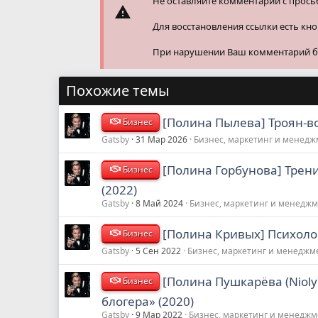
Не оставляйте комментарии с прось
Для восстановления ссылки есть кн
При нарушении Ваш комментарий буд
Похожие темы
[Полина Пылева] Троян-во
Бизнес
Gatsby
31 Мар 2026
Бизнес, маркетинг и менед
[Полина Горбунова] Трен
Бизнес
(2022)
Gatsby
8 Май 2024
Бизнес, маркетинг и менедж
[Полина Кривых] Психоло
Бизнес
Gatsby
5 Сен 2022
Бизнес, маркетинг и менеджм
[Полина Пушкарёва (Niol
Бизнес
блогера» (2020)
Gatsby
9 Мар 2022
Бизнес, маркетинг и менеджм