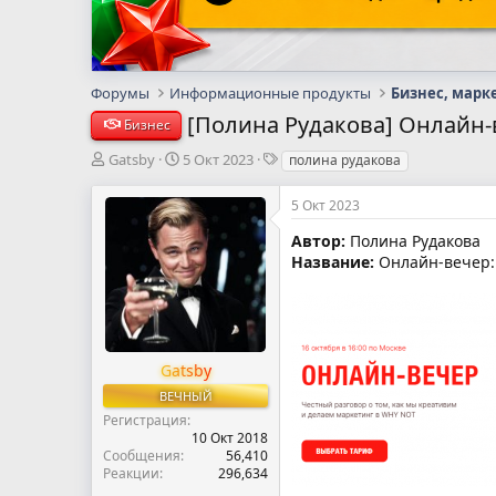
Форумы
Информационные продукты
Бизнес, марк
[Полина Рудакова] Онлайн-в
Бизнес
А
Д
Т
Gatsby
5 Окт 2023
полина рудакова
в
а
е
т
т
г
5 Окт 2023
о
а
и
р
н
Автор:
Полина Рудакова
т
а
Название:
Онлайн-вечер: 
е
ч
м
а
ы
л
а
Gatsby
ВЕЧНЫЙ
Регистрация
10 Окт 2018
Сообщения
56,410
Реакции
296,634