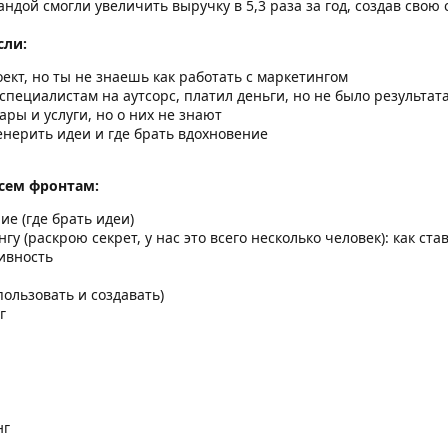
ндой смогли увеличить выручку в 5,3 раза за год, создав свою 
сли:
ект, но ты не знаешь как работать с маркетингом
специалистам на аутсорс, платил деньги, но не было результат
ары и услуги, но о них не знают
енерить идеи и где брать вдохновение
сем фронтам:
е (где брать идеи)
у (раскрою секрет, у нас это всего несколько человек): как ста
ивность
ользовать и создавать)
г
нг