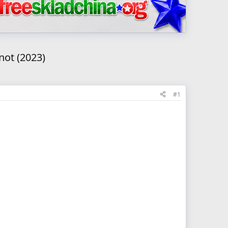
ot (2023)
#1