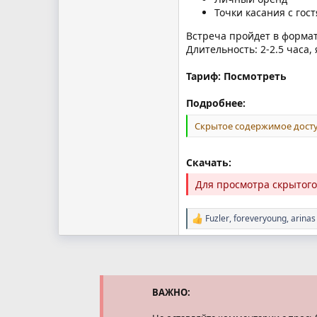
Точки касания с гос
Встреча пройдет в форма
Длительность: 2-2.5 часа,
Тариф: Посмотреть
Подробнее:
Скрытое содержимое досту
Скачать:
Для просмотра скрытог
Fuzler
,
foreveryoung
,
arinas
Р
е
а
к
ц
и
и
ВАЖНО:
: