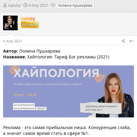
А
Д
Т
Gatsby
4 Апр 2021
полина пушкарёва
в
а
е
т
т
г
Gatsby
о
а
и
ВЕЧНЫЙ
р
н
т
а
е
ч
4 Апр 2021
#1
м
а
ы
л
Автор:
Полина Пушкарева
а
Название:
Хайпология. Тариф Бог рекламы (2021)
Реклама - это самая прибыльная ниша. Конкуренция слаба,
а значит самое время стать в сфере №1.