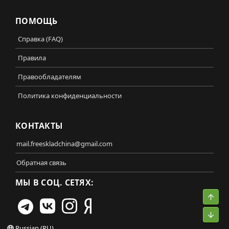
ПОМОЩЬ
Справка (FAQ)
Правила
Правообладателям
Политика конфиденциальности
КОНТАКТЫ
mail.freeskladchina@gmail.com
Обратная связь
МЫ В СОЦ. СЕТЯХ:
Свер
Сниз
Russian (RU)