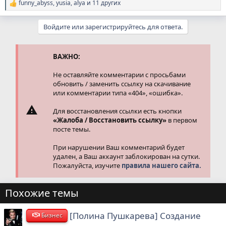
funny_abyss
,
yusia
,
alya
и 11 других
Р
е
а
Войдите или зарегистрируйтесь для ответа.
к
ц
и
и
ВАЖНО:
:
Не оставляйте комментарии с просьбами
обновить / заменить ссылку на скачивание
или комментарии типа «404», «ошибка».
Для восстановления ссылки есть кнопки
«Жалоба / Восстановить ссылку»
в первом
посте темы.
При нарушении Ваш комментарий будет
удален, а Ваш аккаунт заблокирован на сутки.
Пожалуйста, изучите
правила нашего сайта.
Похожие темы
[Полина Пушкарева] Создание
Бизнес