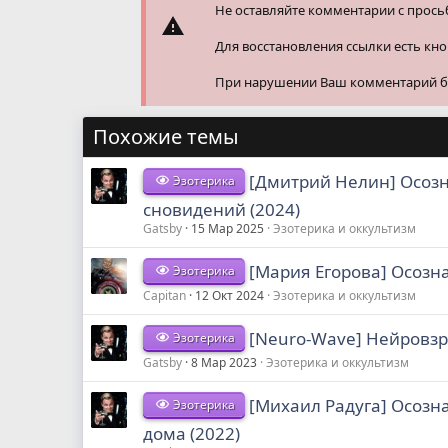
Не оставляйте комментарии с прось
Для восстановления ссылки есть кн
При нарушении Ваш комментарий буд
Похожие темы
[Дмитрий Нелин] Осозн
Эзотерика
сновидений (2024)
Gatsby
15 Мар 2025
Эзотерика и оккультизм
[Мария Егорова] Осозн
Эзотерика
Capitan
12 Окт 2024
Эзотерика и оккультизм
[Neuro-Wave] Нейровзр
Эзотерика
Gatsby
8 Мар 2023
Эзотерика и оккультизм
[Михаил Радуга] Осозн
Эзотерика
дома (2022)