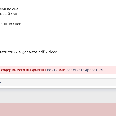
ебя во сне
анный сон
нанных снов
татистики в формате pdf и docx
о содержимого вы должны
войти
или
зарегистрироваться
.
a