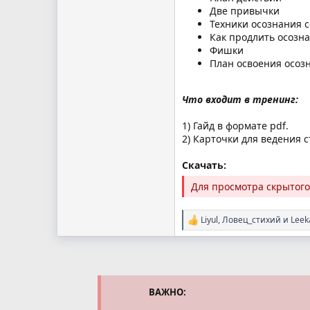
Две привычки
Техники осознания с
Как продлить осозн
Фишки
План освоения осоз
Что входит в тренинг:
1) Гайд в формате pdf.
2) Карточки для ведения с
Скачать:
Для просмотра скрытог
Liyul
,
Ловец_стихий
и
Leek
Р
е
а
к
ц
и
и
ВАЖНО:
: