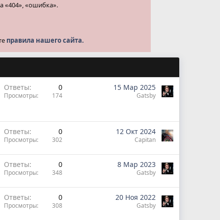
а «404», «ошибка».
те
правила нашего сайта.
Ответы
0
15 Мар 2025
Просмотры
174
Gatsby
Ответы
0
12 Окт 2024
Просмотры
302
Capitan
Ответы
0
8 Мар 2023
Просмотры
348
Gatsby
Ответы
0
20 Ноя 2022
Просмотры
308
Gatsby