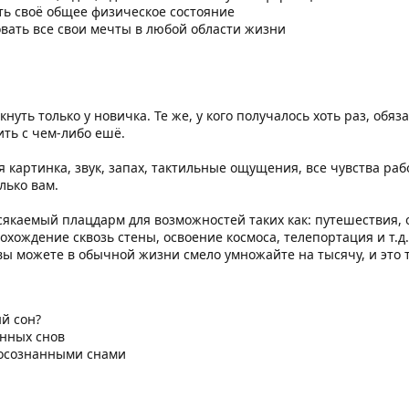
ить своё общее физическое состояние
зовать все свои мечты в любой области жизни
нуть только у новичка. Те же, у кого получалось хоть раз, обяз
ть с чем-либо ешё.
я картинка, звук, запах, тактильные ощущения, все чувства раб
лько вам.
сякаемый плацдарм для возможностей таких как: путешествия,
охождение сквозь стены, освоение космоса, телепортация и т.д
вы можете в обычной жизни смело умножайте на тысячу, и это 
й сон?
нных снов
 осознанными снами