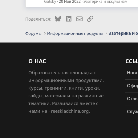
Gatsby
20 Ноя 2022
Эзотерика и оккультизм
Bluesky
LinkedIn
Электронная почта
Ссылка
Поделиться:
Форумы
Информационные продукты
Эзотерика и 
О НАС
ССЫ
Образовательная площадка с
Ново
информационными продуктами.
Офор
Курсы, тренинги, книги, уроки,
гайды, материалы на различные
Отз
тематики. Развивайся вместе с
нами на Freeskladchina.org.
Служ