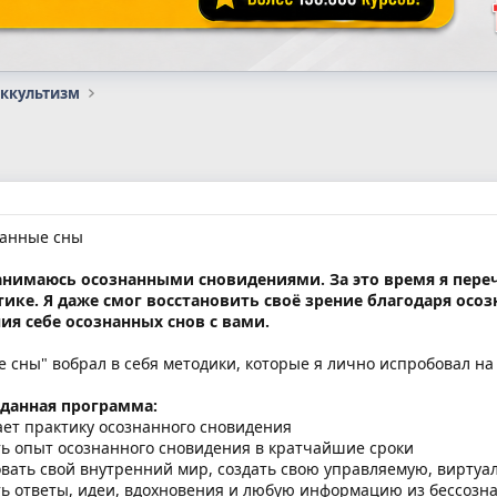
оккультизм
ы
анные сны
занимаюсь осознанными сновидениями. За это время я пер
ике. Я даже смог восстановить своё зрение благодаря осоз
я себе осознанных снов с вами.
 сны" вобрал в себя методики, которые я лично испробовал на 
 данная программа:
нает практику осознанного сновидения
ить опыт осознанного сновидения в кратчайшие сроки
довать свой внутренний мир, создать свою управляемую, вирту
ить ответы, идеи, вдохновения и любую информацию из бессозн