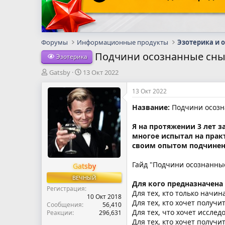
Форумы
Информационные продукты
Эзотерика и 
Подчини осознанные сн
Эзотерика
А
Д
Gatsby
13 Окт 2022
в
а
т
т
13 Окт 2022
о
а
Название:
Подчини осозн
р
н
т
а
е
ч
Я на протяжении 3 лет 
м
а
многое испытал на практ
ы
л
своим опытом подчинени
а
Гайд "Подчини осознанные
Gatsby
ВЕЧНЫЙ
Для кого предназначена
Регистрация
Для тех, кто только начи
10 Окт 2018
Для тех, кто хочет получ
Сообщения
56,410
Для тех, что хочет иссле
Реакции
296,631
Для тех, кто хочет получ