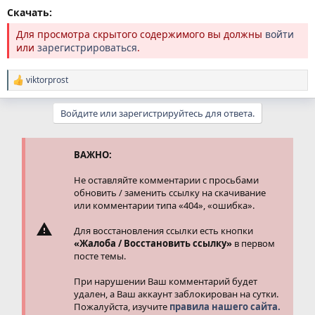
Скачать:
Для просмотра скрытого содержимого вы должны
войти
или
зарегистрироваться
.
viktorprost
Р
е
а
Войдите или зарегистрируйтесь для ответа.
к
ц
и
и
ВАЖНО:
:
Не оставляйте комментарии с просьбами
обновить / заменить ссылку на скачивание
или комментарии типа «404», «ошибка».
Для восстановления ссылки есть кнопки
«Жалоба / Восстановить ссылку»
в первом
посте темы.
При нарушении Ваш комментарий будет
удален, а Ваш аккаунт заблокирован на сутки.
Пожалуйста, изучите
правила нашего сайта.