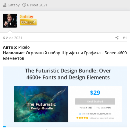
А
Д
Gatsby
6 Июл 2021
в
а
т
т
Gatsby
о
а
ВЕЧНЫЙ
р
н
т
а
е
ч
6 Июл 2021
#1
м
а
ы
л
Автор:
Pixelo
а
Название:
Огромный набор Шрифты и Графика - Более 4600
элементов