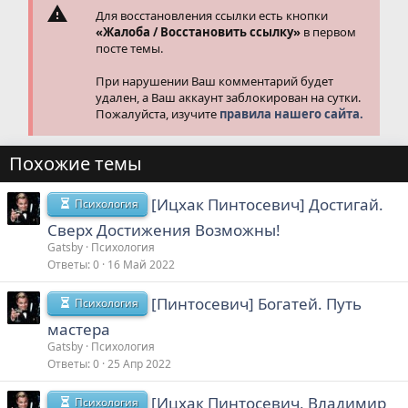
Для восстановления ссылки есть кнопки
«Жалоба / Восстановить ссылку»
в первом
посте темы.
При нарушении Ваш комментарий будет
удален, а Ваш аккаунт заблокирован на сутки.
Пожалуйста, изучите
правила нашего сайта.
Похожие темы
[Ицхак Пинтосевич] Достигай.
Психология
Сверх Достижения Возможны!
Gatsby
Психология
Ответы
0
16 Май 2022
[Пинтосевич] Богатей. Путь
Психология
мастера
Gatsby
Психология
Ответы
0
25 Апр 2022
[Ицхак Пинтосевич, Владимир
Психология