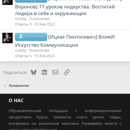
Воронов] 77 уроков лидерства. Воспитай
лидера в себе и окружающих
Gatsby
Психология
Ответы
0
25 Янв 2022
[Ицхак Пинтосевич] Влияй!
Психология
Искусство Коммуникации
Gatsby
Психология
Ответы
0
15 Янв 2022
Bluesky
LinkedIn
Электронная почта
Ссылка
Поделиться:
Психология
О НАС
Образовательная площадка с информационными
продуктами. Курсы, тренинги, книги, уроки, гайды,
материалы на различные тематики. Развивайся вместе с
нами на Freeskladchina.org.