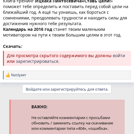
Книга-тренинг
Ицхака Пинтосевича«Ставь цели!
»
поможет тебе определить и поставить перед собой цели на
ближайший год. А ещё ты узнаешь, как бороться с
сомнениями, преодолевать трудности и находить силы для
достижения нужного тебе результата.
Календарь на 2016 год
станет твоим маленьким
мотиватором на пути к твоим большим целям в этот год.
Скачать:
Для просмотра скрытого содержимого вы должны
войти
или
зарегистрироваться
.
Nastyaer
Р
е
а
Войдите или зарегистрируйтесь для ответа.
к
ц
и
и
ВАЖНО:
:
Не оставляйте комментарии с просьбами
обновить / заменить ссылку на скачивание
или комментарии типа «404», «ошибка».