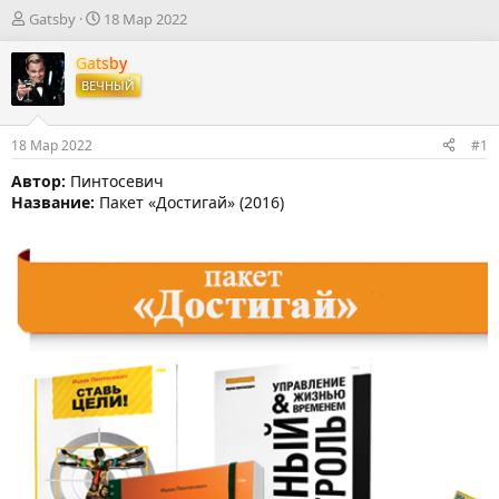
А
Д
Gatsby
18 Мар 2022
в
а
т
т
Gatsby
о
а
ВЕЧНЫЙ
р
н
т
а
е
ч
18 Мар 2022
#1
м
а
ы
л
Автор:
Пинтосевич
а
Название:
Пакет «Достигай» (2016)