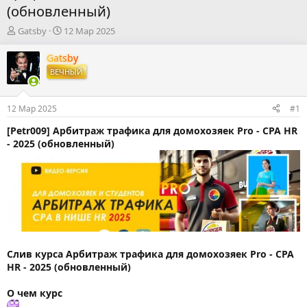
(обновленный)
А
Д
Gatsby
12 Мар 2025
в
а
т
т
Gatsby
о
а
ВЕЧНЫЙ
р
н
т
а
е
ч
12 Мар 2025
#1
м
а
ы
л
[Petr009] Арбитраж трафика для домохозяек Pro - CPA HR
а
- 2025 (обновленный)
Слив курса Арбитраж трафика для домохозяек Pro - CPA
HR - 2025 (обновленный)
О чем курс