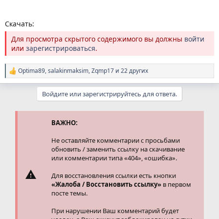
Скачать:
Для просмотра скрытого содержимого вы должны
войти
или
зарегистрироваться
.
Optima89
,
salakinmaksim
,
Zqmp17
и 22 других
Р
е
а
Войдите или зарегистрируйтесь для ответа.
к
ц
и
и
ВАЖНО:
:
Не оставляйте комментарии с просьбами
обновить / заменить ссылку на скачивание
или комментарии типа «404», «ошибка».
Для восстановления ссылки есть кнопки
«Жалоба / Восстановить ссылку»
в первом
посте темы.
При нарушении Ваш комментарий будет