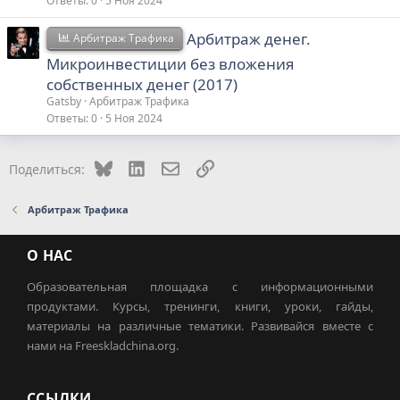
Ответы
0
5 Ноя 2024
Арбитраж денег.
Арбитраж Трафика
Микроинвестиции без вложения
собственных денег (2017)
Gatsby
Арбитраж Трафика
Ответы
0
5 Ноя 2024
Bluesky
LinkedIn
Электронная почта
Ссылка
Поделиться:
Арбитраж Трафика
О НАС
Образовательная площадка с информационными
продуктами. Курсы, тренинги, книги, уроки, гайды,
материалы на различные тематики. Развивайся вместе с
нами на Freeskladchina.org.
ССЫЛКИ