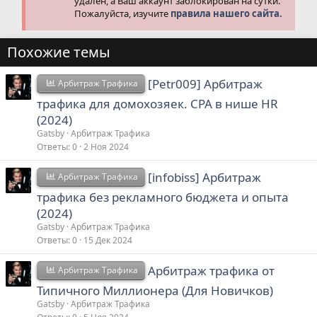
удален, а Ваш аккаунт заблокирован на сутки.
Пожалуйста, изучите
правила нашего сайта.
Похожие темы
[Petr009] Арбитраж
Арбитраж Трафика
трафика для домохозяек. CPA в нише HR
(2024)
Gatsby
Арбитраж Трафика
Ответы
0
2 Ноя 2024
[infobiss] Арбитраж
Арбитраж Трафика
трафика без рекламного бюджета и опыта
(2024)
Gatsby
Арбитраж Трафика
Ответы
0
15 Дек 2024
Арбитраж трафика от
Арбитраж Трафика
Типичного Миллионера (Для Новичков)
Gatsby
Арбитраж Трафика