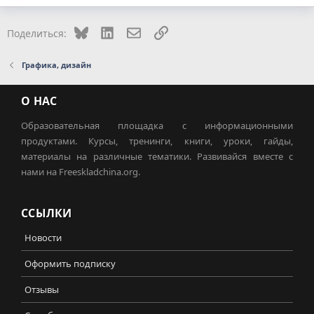
Bluesky
LinkedIn
Электронная почта
Ссылка
Поделиться:
Графика, дизайн
О НАС
Образовательная площадка с информационными
продуктами. Курсы, тренинги, книги, уроки, гайды,
материалы на различные тематики. Развивайся вместе с
нами на Freeskladchina.org.
ССЫЛКИ
Новости
Оформить подписку
Отзывы