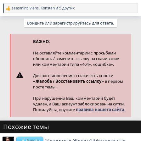
seasmint
,
viens
,
Konstan
и 5 других
Р
е
а
Войдите или зарегистрируйтесь для ответа.
к
ц
и
и
ВАЖНО:
:
Не оставляйте комментарии с просьбами
обновить / заменить ссылку на скачивание
или комментарии типа «404», «ошибка».
Для восстановления ссылки есть кнопки
«Жалоба / Восстановить ссылку»
в первом
посте темы.
При нарушении Ваш комментарий будет
удален, а Ваш аккаунт заблокирован на сутки.
Пожалуйста, изучите
правила нашего сайта.
Похожие темы
[Катерина Жесан] Мандалы на
Дизайн