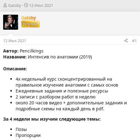
А
Д
Gatsby
12 Июл 2021
в
а
т
т
Gatsby
о
а
ВЕЧНЫЙ
р
н
т
а
е
ч
12 Июл 2021
#1
м
а
ы
л
Автор:
Pencilkings
а
Название:
Интенсив по анатомии (2019)
Описание:
4х недельный курс сконцентрированный на
правильное изучение анатомии с самых основ
Ежедневные задания и полезные ресурсы
2 записи с разбором работ в неделю
около 20 часов видео + дополнительные задания и
подробные схемы на каждый день в pdf.
За 4 недели мы изучим следующие темы:
Позы
Пропорции