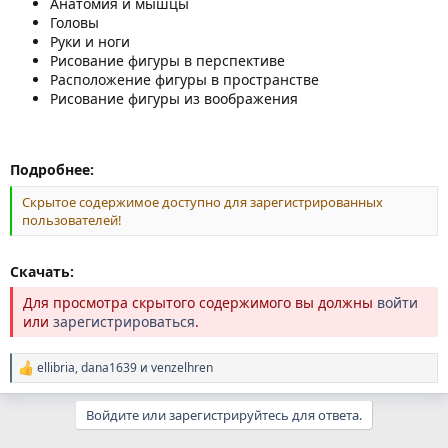
Анатомия и мышцы
Головы
Руки и ноги
Рисование фигуры в перспективе
Расположение фигуры в пространстве
Рисование фигуры из воображения
Подробнее:
Скрытое содержимое доступно для зарегистрированных
пользователей!
Скачать:
Для просмотра скрытого содержимого вы должны
войти
или
зарегистрироваться
.
ellibria
,
dana1639
и
venzelhren
Р
е
а
Войдите или зарегистрируйтесь для ответа.
к
ц