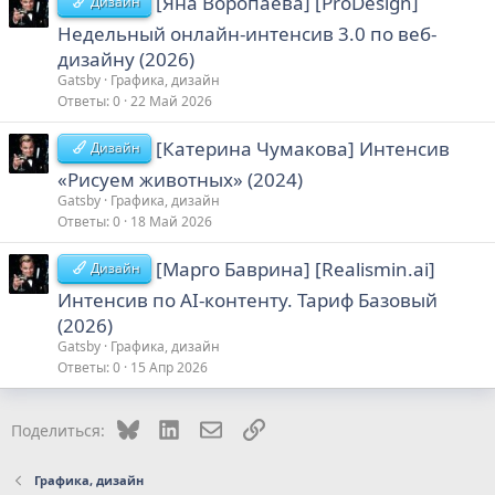
[Яна Воропаева] [ProDesign]
Дизайн
Недельный онлайн-интенсив 3.0 по веб-
дизайну (2026)
Gatsby
Графика, дизайн
Ответы
0
22 Май 2026
[Катерина Чумакова] Интенсив
Дизайн
«Рисуем животных» (2024)
Gatsby
Графика, дизайн
Ответы
0
18 Май 2026
[Марго Баврина] [Realismin.ai]
Дизайн
Интенсив по AI-контенту. Тариф Базовый
(2026)
Gatsby
Графика, дизайн
Ответы
0
15 Апр 2026
Bluesky
LinkedIn
Электронная почта
Ссылка
Поделиться:
Графика, дизайн