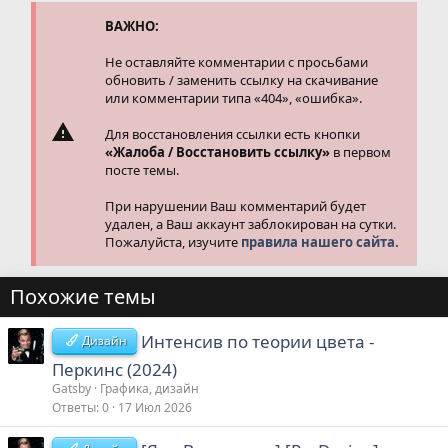
и
и
ВАЖНО:
:
Не оставляйте комментарии с просьбами
обновить / заменить ссылку на скачивание
или комментарии типа «404», «ошибка».
Для восстановления ссылки есть кнопки
«Жалоба / Восстановить ссылку»
в первом
посте темы.
При нарушении Ваш комментарий будет
удален, а Ваш аккаунт заблокирован на сутки.
Пожалуйста, изучите
правила нашего сайта.
Похожие темы
Интенсив по теории цвета -
Дизайн
Перкинс (2024)
Gatsby
Графика, дизайн
Ответы
0
17 Июл 2026