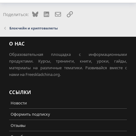
Bluesky
LinkedIn
Электронная почта
Ссылка
Поделиться:
Блокчейн и криптовалюты
О НАС
Образовательная площадка с информационными
продуктами. Курсы, тренинги, книги, уроки, гайды,
материалы на различные тематики. Развивайся вместе с
нами на Freeskladchina.org.
ССЫЛКИ
Новости
Оформить подписку
Отзывы