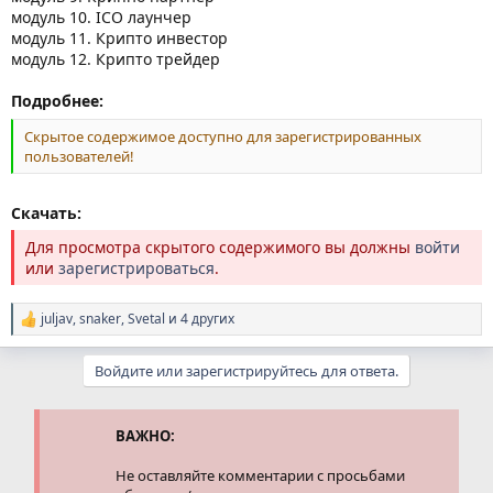
модуль 10. ICO лаунчер
модуль 11. Крипто инвестор
модуль 12. Крипто трейдер
Подробнее:
Скрытое содержимое доступно для зарегистрированных
пользователей!
Скачать:
Для просмотра скрытого содержимого вы должны
войти
или
зарегистрироваться
.
juljav
,
snaker
,
Svetal
и 4 других
Р
е
а
Войдите или зарегистрируйтесь для ответа.
к
ц
и
и
ВАЖНО:
:
Не оставляйте комментарии с просьбами