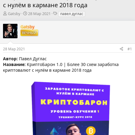
с нулём в кармане 2018 года
А
Д
Т
Gatsby
28 Мар 2021
павел дуглас
в
а
е
т
т
г
Gatsby
о
а
и
ВЕЧНЫЙ
р
н
т
а
е
ч
28 Мар 2021
#1
м
а
ы
л
Автор:
Павел Дуглас
а
Название:
КриптоБарон 1.0 | Более 30 схем заработка
криптовалют с нулём в кармане 2018 года