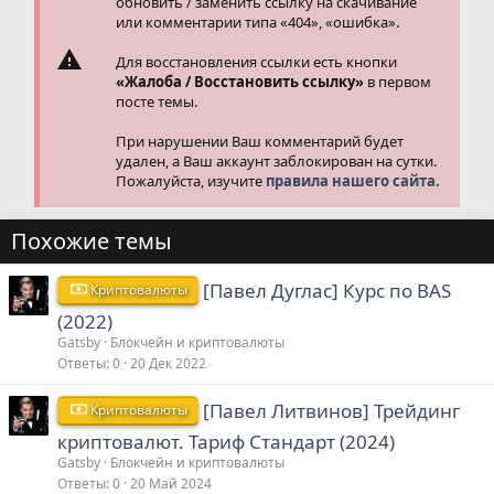
обновить / заменить ссылку на скачивание
или комментарии типа «404», «ошибка».
Для восстановления ссылки есть кнопки
«Жалоба / Восстановить ссылку»
в первом
посте темы.
При нарушении Ваш комментарий будет
удален, а Ваш аккаунт заблокирован на сутки.
Пожалуйста, изучите
правила нашего сайта.
Похожие темы
[Павел Дуглас] Курс по BAS
Криптовалюты
(2022)
Gatsby
Блокчейн и криптовалюты
Ответы
0
20 Дек 2022
[Павел Литвинов] Трейдинг
Криптовалюты
криптовалют. Тариф Стандарт (2024)
Gatsby
Блокчейн и криптовалюты
Ответы
0
20 Май 2024