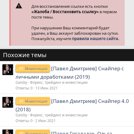
Для восстановления ссылки есть кнопки
«Жалоба / Восстановить ссылку»
в первом
посте темы.
При нарушении Ваш комментарий будет
удален, а Ваш аккаунт заблокирован на сутки.
Пожалуйста, изучите
правила нашего сайта.
Похожие темы
[Павел Дмитриев] Снайпер с
Инвестиции
личными доработками (2019)
Gatsby
Форекс, трейдинг и инвестиции
Ответы
0
13 Июн 2021
[Павел Дмитриев] Снайпер 4.0
Инвестиции
(2018)
Gatsby
Форекс, трейдинг и инвестиции
Ответы
0
2 Июн 2021
[Павел Гогаладзе, Ольга
Инвестиции