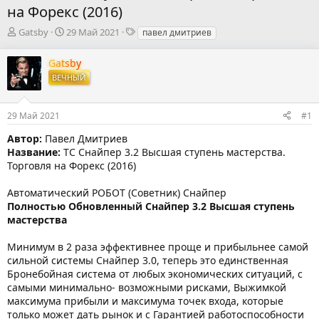
на Форекс (2016)
А
Д
Т
Gatsby
29 Май 2021
павел дмитриев
в
а
е
т
т
г
Gatsby
о
а
и
ВЕЧНЫЙ
р
н
т
а
е
ч
29 Май 2021
#1
м
а
ы
л
Автор:
Павел Дмитриев
а
Название:
ТС Снайпер 3.2 Высшая ступень мастерства.
Торговля на Форекс (2016)
Автоматический РОБОТ (Советник) Снайпер
Полностью Обновленный Снайпер 3.2 Высшая ступень
мастерства
Минимум в 2 раза эффективнее проще и прибыльнее самой
сильной системы Снайпер 3.0, теперь это единственная
Бронебойная система от любых экономических ситуаций, с
самыми минимально- возможными рисками, Выжимкой
максимума прибыли и максимума точек входа, которые
только может дать рынок и с Гарантией работоспособности