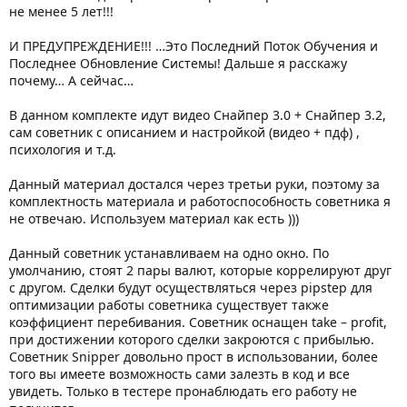
не менее 5 лет!!!
И ПРЕДУПРЕЖДЕНИЕ!!! …Это Последний Поток Обучения и
Последнее Обновление Системы! Дальше я расскажу
почему… А сейчас…
В данном комплекте идут видео Снайпер 3.0 + Снайпер 3.2,
сам советник с описанием и настройкой (видео + пдф) ,
психология и т.д.
Данный материал достался через третьи руки, поэтому за
комплектность материала и работоспособность советника я
не отвечаю. Используем материал как есть )))
Данный советник устанавливаем на одно окно. По
умолчанию, стоят 2 пары валют, которые коррелируют друг
с другом. Сделки будут осуществляться через pipstep для
оптимизации работы советника существует также
коэффициент перебивания. Советник оснащен take – profit,
при достижении которого сделки закроются с прибылью.
Советник Snipper довольно прост в использовании, более
того вы имеете возможность сами залезть в код и все
увидеть. Только в тестере пронаблюдать его работу не