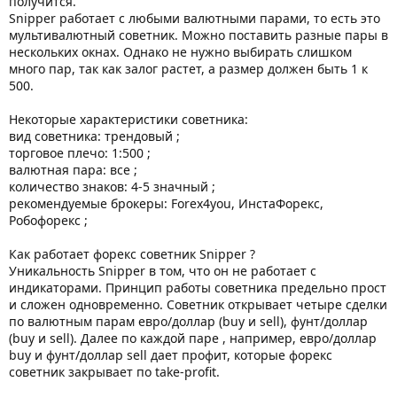
получится.
Snipper работает с любыми валютными парами, то есть это
мультивалютный советник. Можно поставить разные пары в
нескольких окнах. Однако не нужно выбирать слишком
много пар, так как залог растет, а размер должен быть 1 к
500.
Некоторые характеристики советника:
вид советника: трендовый ;
торговое плечо: 1:500 ;
валютная пара: все ;
количество знаков: 4-5 значный ;
рекомендуемые брокеры: Forex4you, ИнстаФорекс,
Робофорекс ;
Как работает форекс советник Snipper ?
Уникальность Snipper в том, что он не работает с
индикаторами. Принцип работы советника предельно прост
и сложен одновременно. Советник открывает четыре сделки
по валютным парам евро/доллар (buy и sell), фунт/доллар
(buy и sell). Далее по каждой паре , например, евро/доллар
buy и фунт/доллар sell дает профит, которые форекс
советник закрывает по take-profit.