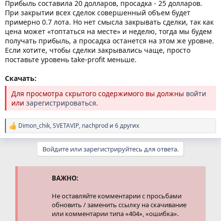
Прибыль составила 20 долларов, просадка - 25 долларов.
При закрытии всех сделок совершенный объем будет
примерно 0.7 лота. Но нет смысла закрывать сделки, так как
цена может «топтаться на месте» и неделю, тогда мы будем
получать прибыль, а просадка останется на этом же уровне.
Если хотите, чтобы сделки закрывались чаще, просто
поставьте уровень take-profit меньше.
Скачать:
Для просмотра скрытого содержимого вы должны
войти
или
зарегистрироваться
.
Dimon_chik
,
SVETAVIP
,
nachprod
и 6 других
Р
е
а
Войдите или зарегистрируйтесь для ответа.
к
ц
и
и
ВАЖНО:
:
Не оставляйте комментарии с просьбами
обновить / заменить ссылку на скачивание
или комментарии типа «404», «ошибка».