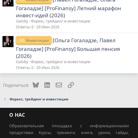
Гогаладзе] [ProFinansy] Летний марафон
инвест-идей (2026)
Gatsby
Форекс, трейдинг и инвестиции
Ответы
0
29 Июн 2026
[Ольга Гогаладзе, Павел
Инвестиции
Гогаладзе] [ProFinansy] Большая пенсия
(2026)
Gatsby
Форекс, трейдинг и инвестиции
Ответы
0
29 Июн 2026
Bluesky
LinkedIn
Электронная почта
Ссылка
Поделиться:
Форекс, трейдинг и инвестиции
О НАС
Образовательная площадка с информационными
продуктами. Курсы, тренинги, книги, уроки, гайды,