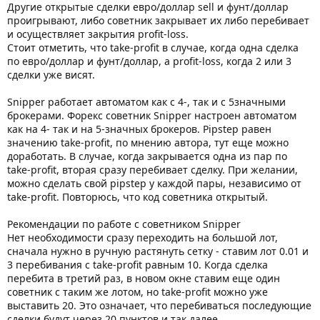
Другие открытые сделки евро/доллар sell и фунт/доллар
проигрывают, либо советник закрывает их либо перебивает
и осуществляет закрытия profit-loss.
Стоит отметить, что take-profit в случае, когда одна сделка
по евро/доллар и фунт/доллар, а profit-loss, когда 2 или 3
сделки уже висят.
Snipper работает автоматом как с 4-, так и с 5значными
брокерами. Форекс советник Snipper настроен автоматом
как на 4- так и на 5-значных брокеров. Pipstep равен
значению take-profit, по мнению автора, тут еще можно
доработать. В случае, когда закрывается одна из пар по
take-profit, вторая сразу перебивает сделку. При желании,
можно сделать свой pipstep у каждой пары, независимо от
take-profit. Повторюсь, что код советника открытый.
Рекомендации по работе с советником Snipper
Нет необходимости сразу переходить на большой лот,
сначала нужно в ручную растянуть сетку - ставим лот 0.01 и
3 перебивания с take-profit равным 10. Когда сделка
перебита в третий раз, в новом окне ставим еще один
советник с таким же лотом, но take-profit можно уже
выставить 20. Это означает, что перебиваться последующие
сделки будут через 20 пунктов и так далее.