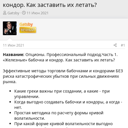
кондор. Как заставить их летать?
А
Д
Gatsby
11 Июн 2021
в
а
т
т
Gatsby
о
а
ВЕЧНЫЙ
р
н
т
а
е
ч
11 Июн 2021
#1
м
а
ы
л
Название:
Опционы. Профессиональный подход.Часть 1.
а
«Железные» бабочка и кондор. Как заставить их летать?
Эффективные методы торговли бабочками и кондорами БЕЗ
риска катастрофических убытков при сильных движениях
рынка.
Какие греки важны при создании, а какие - при
управлении.
Когда выгодно создавать бабочки и кондоры, а когда -
нет.
Простая методика по расчету формы кривой
волатильности.
При какой форме кривой волатильности выгодно