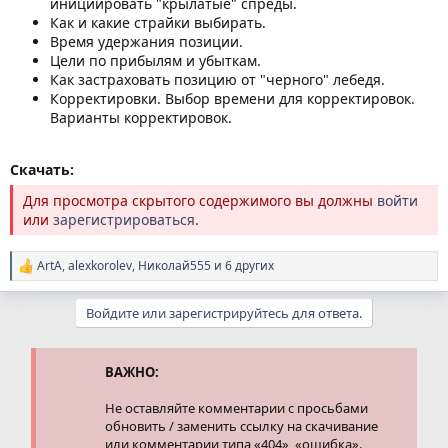
инициировать "крылатые" спреды.
Как и какие страйки выбирать.
Время удержания позиции.
Цели по прибылям и убыткам.
Как застраховать позицию от "черного" лебедя.
Корректировки. Выбор времени для корректировок.
Варианты корректировок.
Скачать:
Для просмотра скрытого содержимого вы должны
войти
или
зарегистрироваться
.
ArtA
,
alexkorolev
,
Николай555
и 6 других
Р
е
а
Войдите или зарегистрируйтесь для ответа.
к
ц
и
и
ВАЖНО:
:
Не оставляйте комментарии с просьбами
обновить / заменить ссылку на скачивание
или комментарии типа «404», «ошибка».