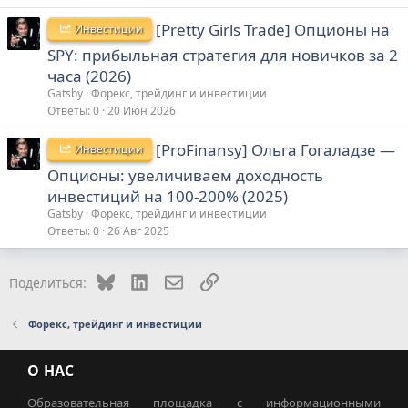
[Pretty Girls Trade] Опционы на
Инвестиции
SPY: прибыльная стратегия для новичков за 2
часа (2026)
Gatsby
Форекс, трейдинг и инвестиции
Ответы
0
20 Июн 2026
[ProFinansy] Ольга Гогаладзе ―
Инвестиции
Опционы: увеличиваем доходность
инвестиций на 100-200% (2025)
Gatsby
Форекс, трейдинг и инвестиции
Ответы
0
26 Авг 2025
Bluesky
LinkedIn
Электронная почта
Ссылка
Поделиться:
Форекс, трейдинг и инвестиции
О НАС
Образовательная площадка с информационными