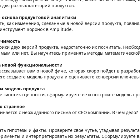
 для разных категорий продуктов.
- основа продуктовой аналитики
ть, как изменения, сделанные в новой версии продукта, повли
инструмент Воронок в Amplitude.
ачимость
ики двух версий продукта, недостаточно их посчитать. Необхо
имым или нет. Вы научитесь применять методы математической 
а новой функциональности
ссказывает вам о новой фиче, которая скоро пойдет в разрабо
его создаете модель продукта и оцениваете конверсии ключевы
 и модель продукта
ое гипотеза ценности, сформулируете ее и построите модель пр
о странное
инается с неожиданного письма от CEO компании. В чем дело?
ть гипотезы и факты. Проверите свое чутье, угадывая результ
ерименты и интерпретировать их результаты. Сформулируете в