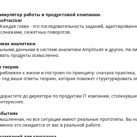
 симулятор работы в продуктовой компании.
oPractice!
 Каждая глава - это последовательность заданий, адаптированн
рсонажами, сюжетных поворотов.
емах аналитики
льными данными в системе аналитики Amplitude и других. На 
вать продукты осмысленно.
м теория
иближен к жизни и построен по принципу: сначала практика, 
 под ваши ответы теорию, которая поможет структурировать о
дорастете до директора по продуктам IT компании, столкнувш
интереснее.
обытиях
мышленная, но все ситуации имеют реальные прототипы. Вы н
енно это ожидается от вас в реальной работе.
компаний для кругозора