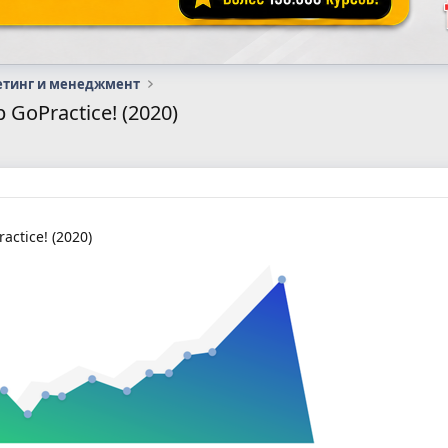
етинг и менеджмент
GoPractice! (2020)
ctice! (2020)