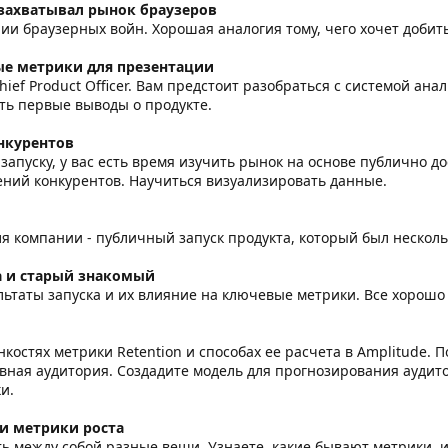
 захватывал рынок браузеров
ии браузерных войн. Хорошая аналогия тому, чего хочет добит
ые метрики для презентации
hief Product Officer. Вам предстоит разобраться с системой ан
ть первые выводы о продукте.
нкурентов
к запуску, у вас есть время изучить рынок на основе публично
ний конкурентов. Научиться визуализировать данные.
я компании - публичный запуск продукта, который был нескольк
а и старый знакомый
ьтаты запуска и их влияние на ключевые метрики. Все хорошо
нкостях метрики Retention и способах ее расчета в Amplitude. 
ивная аудитория. Создадите модель для прогнозирования ауди
и.
и метрики роста
ь между собой разные вещи. Узнаете, какие бывают метрики, и