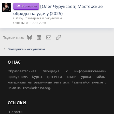
[Олег Чуруксаев] Мастерские
Эзотерика
обряды на удачу (2025)
Gatsby
Эзотерика и оккультизм
Ответы
0
1 Апр 2026
Bluesky
LinkedIn
Электронная почта
Ссылка
Поделиться:
Эзотерика и оккультизм
О НАС
Образовательная площадка с информационными
продуктами. Курсы, тренинги, книги, уроки, гайды,
материалы на различные тематики. Развивайся вместе с
нами на Freeskladchina.org.
ССЫЛКИ
Новости