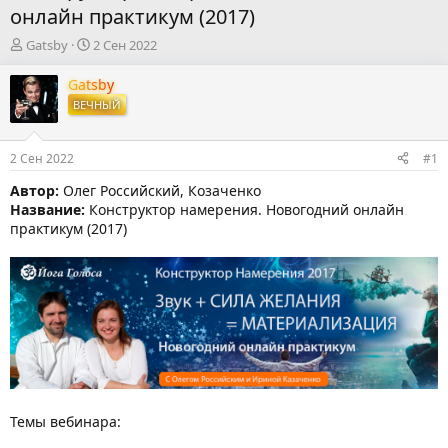
онлайн практикум (2017)
А
Д
Gatsby
2 Сен 2022
в
а
т
т
Gatsby
о
а
ВЕЧНЫЙ
р
н
т
а
е
ч
2 Сен 2022
#1
м
а
ы
л
Автор:
Олег Российский, Козаченко
а
Название:
Конструктор намерения. Новогодний онлайн
практикум (2017)
Темы вебинара: