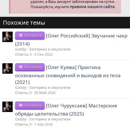
удален, а Ваш аккаунт заблокирован на сутки.
Пожалуйста, изучите
правила нашего сайта.
Похожие темы
[Олег Российский] Звучание чакр
Эзотерика
(2014)
Gatsby
Эзотерика и оккультизм
Ответы
0
2 Сен 2022
[Олег Куява] Практика
Эзотерика
осознанных сновидений и выходов из тела
(2021)
Gatsby
Эзотерика и оккультизм
Ответы
0
20 Май 2026
[Олег Чуруксаев] Мастерские
Эзотерика
обряды целительства (2025)
Gatsby
Эзотерика и оккультизм
Ответы
0
1 Апр 2026