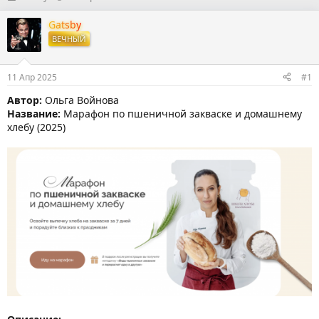
в
а
т
т
Gatsby
о
а
ВЕЧНЫЙ
р
н
т
а
е
ч
11 Апр 2025
#1
м
а
ы
л
Автор:
Ольга Войнова
а
Название:
Марафон по пшеничной закваске и домашнему
хлебу (2025)