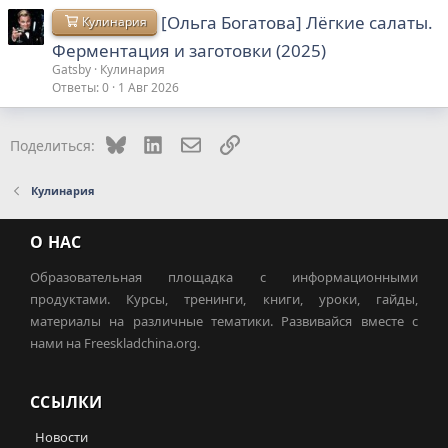
[Ольга Богатова] Лёгкие салаты.
Кулинария
Ферментация и заготовки (2025)
Gatsby
Кулинария
Ответы
0
1 Авг 2026
Bluesky
LinkedIn
Электронная почта
Ссылка
Поделиться:
Кулинария
О НАС
Образовательная площадка с информационными
продуктами. Курсы, тренинги, книги, уроки, гайды,
материалы на различные тематики. Развивайся вместе с
нами на Freeskladchina.org.
ССЫЛКИ
Новости