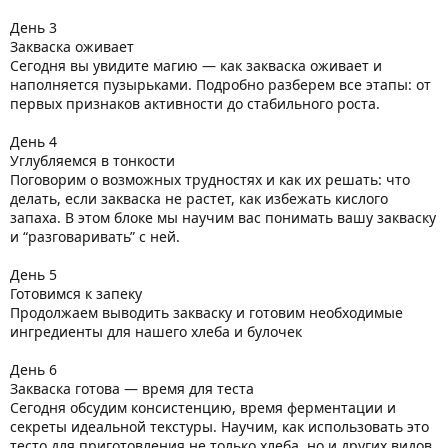
День 3
Закваска оживает
Сегодня вы увидите магию — как закваска оживает и
наполняется пузырьками. Подробно разберем все этапы: от
первых признаков активности до стабильного роста.
День 4
Углубляемся в тонкости
Поговорим о возможных трудностях и как их решать: что
делать, если закваска не растет, как избежать кислого
запаха. В этом блоке мы научим вас понимать вашу закваску
и “разговаривать” с ней.
День 5
Готовимся к запеку
Продолжаем выводить закваску и готовим необходимые
ингредиенты для нашего хлеба и булочек
День 6
Закваска готова — время для теста
Сегодня обсудим консистенцию, время ферментации и
секреты идеальной текстуры. Научим, как использовать это
тесто для приготовления не только хлеба, но и других видов