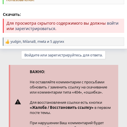
Скачать:
Для просмотра скрытого содержимого вы должны
войти
или
зарегистрироваться
.
yudgin
,
MilanaB
,
mwta
и 5 других
Р
е
а
Войдите или зарегистрируйтесь для ответа.
к
ц
и
и
ВАЖНО:
:
Не оставляйте комментарии с просьбами
обновить / заменить ссылку на скачивание
или комментарии типа «404», «ошибка».
Для восстановления ссылки есть кнопки
«Жалоба / Восстановить ссылку»
в первом
посте темы.
При нарушении Ваш комментарий будет