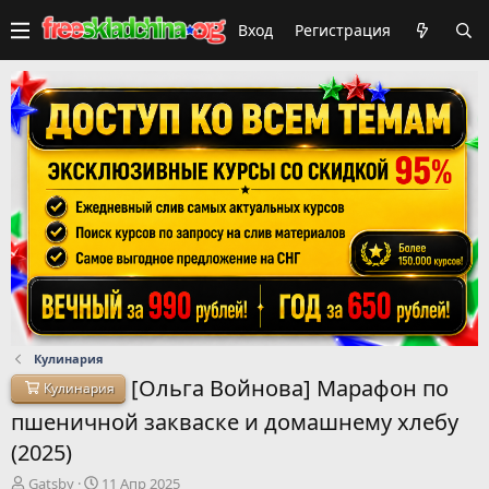
Вход
Регистрация
Кулинария
[Ольга Войнова] Марафон по
Кулинария
пшеничной закваске и домашнему хлебу
(2025)
А
Д
Gatsby
11 Апр 2025