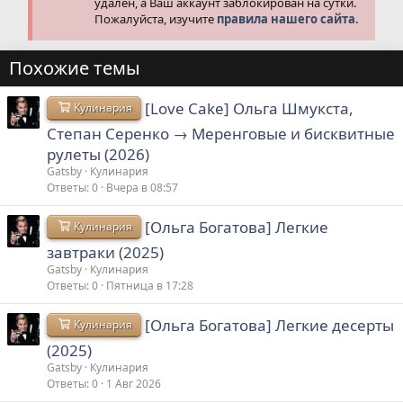
удален, а Ваш аккаунт заблокирован на сутки.
Пожалуйста, изучите
правила нашего сайта.
Похожие темы
[Love Cake] Ольга Шмукста,
Кулинария
Степан Серенко → Меренговые и бисквитные
рулеты (2026)
Gatsby
Кулинария
Ответы
0
Вчера в 08:57
[Ольга Богатова] Легкие
Кулинария
завтраки (2025)
Gatsby
Кулинария
Ответы
0
Пятница в 17:28
[Ольга Богатова] Легкие десерты
Кулинария
(2025)
Gatsby
Кулинария
Ответы
0
1 Авг 2026