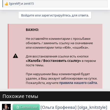
IgorekPJ
и
zenit15
Р
е
а
Войдите или зарегистрируйтесь для ответа.
к
ц
и
и
ВАЖНО:
:
Не оставляйте комментарии с просьбами
обновить / заменить ссылку на скачивание
или комментарии типа «404», «ошибка».
Для восстановления ссылки есть кнопки
«Жалоба / Восстановить ссылку»
в первом
посте темы.
При нарушении Ваш комментарий будет
удален, а Ваш аккаунт заблокирован на сутки.
Пожалуйста, изучите
правила нашего сайта.
Похожие темы
[Ольга Ерофеева] [olga_knitstyle]
Сделай сам