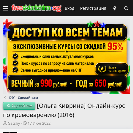
Вход
Регистрация
DIY - Сделай сам
[Ольга Киврина] Онлайн-курс
Сделай сам
по кремоварению (2016)
А
Д
Gatsby
17 Июл 2022
в
а