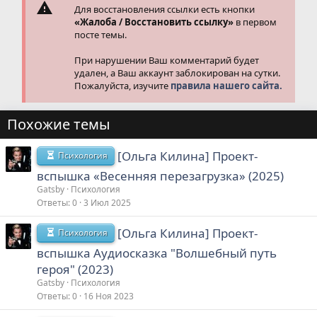
Для восстановления ссылки есть кнопки
«Жалоба / Восстановить ссылку»
в первом
посте темы.
При нарушении Ваш комментарий будет
удален, а Ваш аккаунт заблокирован на сутки.
Пожалуйста, изучите
правила нашего сайта.
Похожие темы
[Ольга Килина] Проект-
Психология
вспышка «Весенняя перезагрузка» (2025)
Gatsby
Психология
Ответы
0
3 Июл 2025
[Ольга Килина] Проект-
Психология
вспышка Аудиосказка "Волшебный путь
героя" (2023)
Gatsby
Психология
Ответы
0
16 Ноя 2023