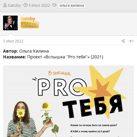
А
Д
Т
Gatsby
5 Июл 2022
ольга килина
в
а
е
т
т
г
Gatsby
о
а
и
ВЕЧНЫЙ
р
н
т
а
е
ч
5 Июл 2022
#1
м
а
ы
л
Автор:
Ольга Килина
а
Название:
Проект «Вспышка "Pro тебя"» (2021)