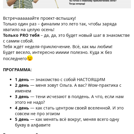
Встречаааааайте проект-вспышку!
Только один раз – финалим это лето так, чтобы заряда
хватило на целую осень!
Только PRO тебя
– да, да, это будет новый шаг в знакомстве
с самим собой.
Тебя ждёт неделя-приключение. Всё, как мы любим!
Будет весело, интересно иииии полезно. Куда ж без
последнего
ПРОГРАММА:
1 день
— знакомство с собой НАСТОЯЩИМ
2 день
— меня зовут Ольга. А вас? Wow-практика с
именем
3 день
— тени исчезают в полдень. А что, если нам
этого не надо?
4 день
— как стать центром своей вселенной. И это
совсем не про эгоизм
5 день
— как менять всё вокруг, меняя всего одну
букву в алфавите