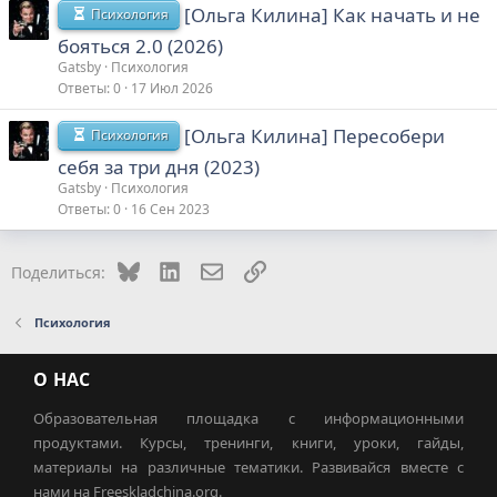
[Ольга Килина] Как начать и не
Психология
бояться 2.0 (2026)
Gatsby
Психология
Ответы
0
17 Июл 2026
[Ольга Килина] Пересобери
Психология
себя за три дня (2023)
Gatsby
Психология
Ответы
0
16 Сен 2023
Bluesky
LinkedIn
Электронная почта
Ссылка
Поделиться:
Психология
О НАС
Образовательная площадка с информационными
продуктами. Курсы, тренинги, книги, уроки, гайды,
материалы на различные тематики. Развивайся вместе с
нами на Freeskladchina.org.