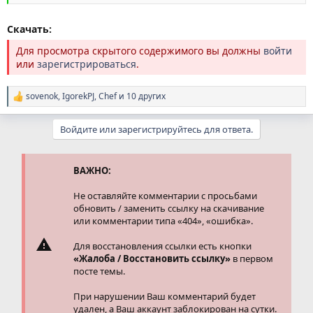
Скачать:
Для просмотра скрытого содержимого вы должны
войти
или
зарегистрироваться
.
sovenok
,
IgorekPJ
,
Chef
и 10 других
Р
е
а
Войдите или зарегистрируйтесь для ответа.
к
ц
и
и
ВАЖНО:
:
Не оставляйте комментарии с просьбами
обновить / заменить ссылку на скачивание
или комментарии типа «404», «ошибка».
Для восстановления ссылки есть кнопки
«Жалоба / Восстановить ссылку»
в первом
посте темы.
При нарушении Ваш комментарий будет
удален, а Ваш аккаунт заблокирован на сутки.