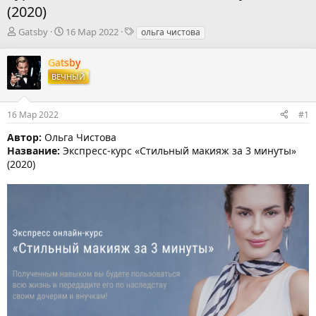
(2020)
А
Д
Т
Gatsby
16 Мар 2022
ольга чистова
в
а
е
т
т
г
Gatsby
о
а
и
ВЕЧНЫЙ
р
н
т
а
е
ч
16 Мар 2022
#1
м
а
ы
л
Автор:
Ольга Чистова
а
Название:
Экспресc-курс «Стильный макияж за 3 минуты»
(2020)