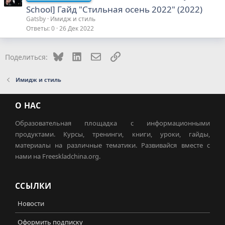
School] Гайд "Стильная осень 2022" (2022)
Gatsby
Имидж и стиль
Ответы
0
26 Дек 2022
Bluesky
LinkedIn
Электронная почта
Ссылка
Поделиться:
Имидж и стиль
О НАС
Образовательная площадка с информационными
продуктами. Курсы, тренинги, книги, уроки, гайды,
материалы на различные тематики. Развивайся вместе с
нами на Freeskladchina.org.
ССЫЛКИ
Новости
Оформить подписку