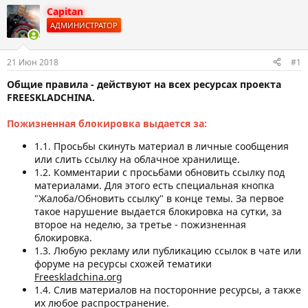
р
н
Capitan
т
а
АДМИНИСТРАТОР
е
ч
м
а
ы
л
21 Июн 2018
#1
а
Общие правила - действуют на всех ресурсах проекта
FREESKLADCHINA.
Пожизненная блокировка выдается за:
1.1. Просьбы скинуть материал в личные сообщения
или слить ссылку на облачное хранилище.
1.2. Комментарии с просьбами обновить ссылку под
материалами. Для этого есть специальная кнопка
"Жалоба/Обновить ссылку" в конце темы. За первое
такое нарушение выдается блокировка на сутки, за
второе на неделю, за третье - пожизненная
блокировка.
1.3. Любую рекламу или публикацию ссылок в чате или
форуме на ресурсы схожей тематики
Freeskladchina.org
1.4. Слив материалов на посторонние ресурсы, а также
их любое распространение.