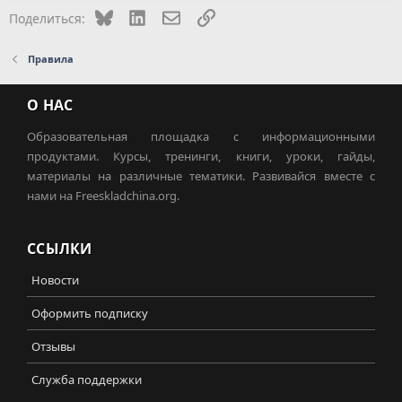
Bluesky
LinkedIn
Электронная почта
Ссылка
Поделиться:
Правила
О НАС
Образовательная площадка с информационными
продуктами. Курсы, тренинги, книги, уроки, гайды,
материалы на различные тематики. Развивайся вместе с
нами на Freeskladchina.org.
ССЫЛКИ
Новости
Оформить подписку
Отзывы
Служба поддержки