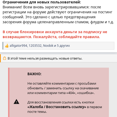
Ограничения для новых пользователей:
Внимание! Всем вновь зарегистрировавшимся: после
регистрации на форуме действуют ограничения на постинг
сообщений. Это сделано с целью предотвращения
засорения форума целенаправленным спамом, флудом и т.д.
В случае блокировки аккаунта деньги за подписку не
возвращаются. Пожалуйста, соблюдайте правила.
alligator994
,
1203532
,
Noobik
и 5 других
Р
е
а
В этой теме нельзя размещать новые ответы.
к
ц
и
и
ВАЖНО:
:
Не оставляйте комментарии с просьбами
обновить / заменить ссылку на скачивание
или комментарии типа «404», «ошибка».
Для восстановления ссылки есть кнопки
«Жалоба / Восстановить ссылку»
в первом
посте темы.