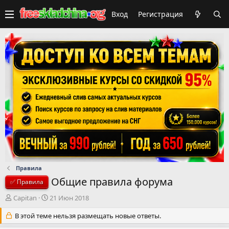
Вход
Регистрация
Правила
Общие правила форума
✅ Правила
А
Д
Capitan
21 Июн 2018
в
а
т
В этой теме нельзя размещать новые ответы.
т
о
а