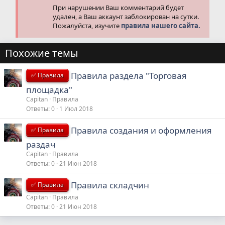
При нарушении Ваш комментарий будет
удален, а Ваш аккаунт заблокирован на сутки.
Пожалуйста, изучите
правила нашего сайта.
Похожие темы
Правила раздела "Торговая
✅ Правила
площадка"
Capitan
Правила
Ответы
0
1 Июл 2018
Правила создания и оформления
✅ Правила
раздач
Capitan
Правила
Ответы
0
21 Июн 2018
Правила складчин
✅ Правила
Capitan
Правила
Ответы
0
21 Июн 2018