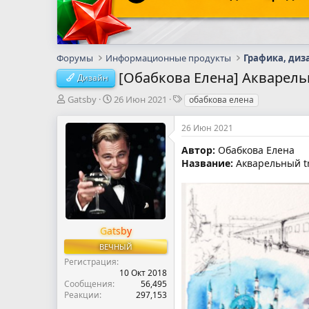
Форумы
Информационные продукты
Графика, диз
[Обабкова Елена] Акварельн
Дизайн
А
Д
Т
Gatsby
26 Июн 2021
обабкова елена
в
а
е
т
т
г
26 Июн 2021
о
а
и
р
н
Автор:
Обабкова Елена
т
а
Название:
Акварельный tr
е
ч
м
а
ы
л
а
Gatsby
ВЕЧНЫЙ
Регистрация
10 Окт 2018
Сообщения
56,495
Реакции
297,153