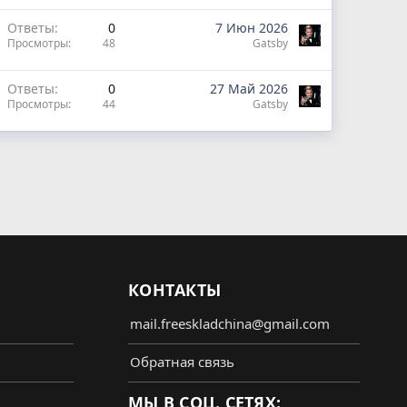
Ответы
0
7 Июн 2026
Просмотры
48
Gatsby
Ответы
0
27 Май 2026
Просмотры
44
Gatsby
КОНТАКТЫ
mail.freeskladchina@gmail.com
Обратная связь
МЫ В СОЦ. СЕТЯХ: