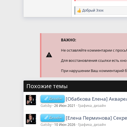
Добрый Эээх
Р
е
а
к
ц
и
и
ВАЖНО:
:
Не оставляйте комментарии с прось
Для восстановления ссылки есть кн
При нарушении Ваш комментарий буд
Похожие темы
[Обабкова Елена] Акваре
Дизайн
Gatsby
26 Июн 2021
Графика, дизайн
[Елена Перминова] Секр
Дизайн
Gatsby
10 Июн 2026
Графика, дизайн