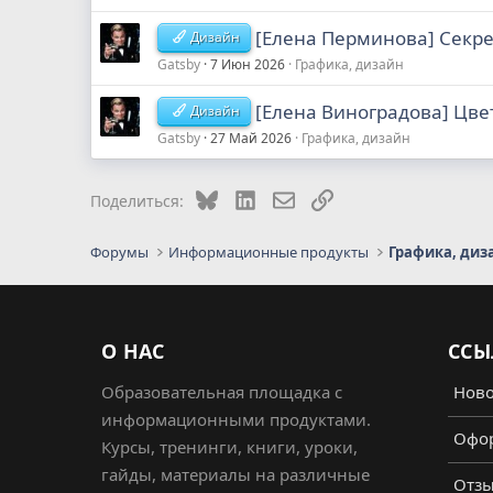
[Елена Перминова] Секр
Дизайн
Gatsby
7 Июн 2026
Графика, дизайн
[Елена Виноградова] Цве
Дизайн
Gatsby
27 Май 2026
Графика, дизайн
Bluesky
LinkedIn
Электронная почта
Ссылка
Поделиться:
Форумы
Информационные продукты
Графика, диз
О НАС
ССЫ
Образовательная площадка с
Ново
информационными продуктами.
Офор
Курсы, тренинги, книги, уроки,
гайды, материалы на различные
Отз