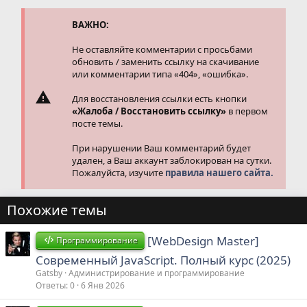
и
и
ВАЖНО:
:
Не оставляйте комментарии с просьбами
обновить / заменить ссылку на скачивание
или комментарии типа «404», «ошибка».
Для восстановления ссылки есть кнопки
«Жалоба / Восстановить ссылку»
в первом
посте темы.
При нарушении Ваш комментарий будет
удален, а Ваш аккаунт заблокирован на сутки.
Пожалуйста, изучите
правила нашего сайта.
Похожие темы
[WebDesign Master]
Программирование
Современный JavaScript. Полный курс (2025)
Gatsby
Администрирование и программирование
Ответы
0
6 Янв 2026