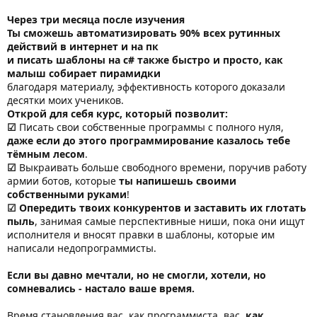
Через три месяца после изучения
Ты сможешь автоматизировать 90% всех рутинных
действий в интернет и на пк
и писать шаблоны на c# также быстро и просто, как
малыш собирает пирамидки
благодаря материалу, эффективность которого доказали
десятки моих учеников.
Открой для себя курс, который позволит:
☑
Писать свои собственные программы с полного нуля,
даже если до этого программирование казалось тебе
тёмным лесом
.
☑
Выкраивать больше свободного времени, поручив работу
армии ботов, которые
ты напишешь своими
собственными руками
!
☑ Опередить твоих конкурентов и заставить их глотать
пыль
, занимая самые перспективные ниши, пока они ищут
исполнителя и вносят правки в шаблоны, которые им
написали недопрограммисты.
Если вы давно мечтали, но не смогли, хотели, но
сомневались - настало ваше время.
Время становления вас, как программиста, вас,
как