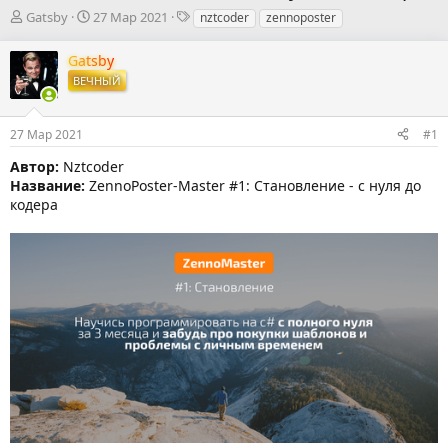
А
Д
Т
Gatsby
27 Мар 2021
nztcoder
zennoposter
в
а
е
т
т
г
Gatsby
о
а
и
ВЕЧНЫЙ
р
н
т
а
е
ч
27 Мар 2021
#1
м
а
ы
л
Автор:
Nztcoder
а
Название:
ZennoPoster-Master #1: Становление - с нуля до
кодера