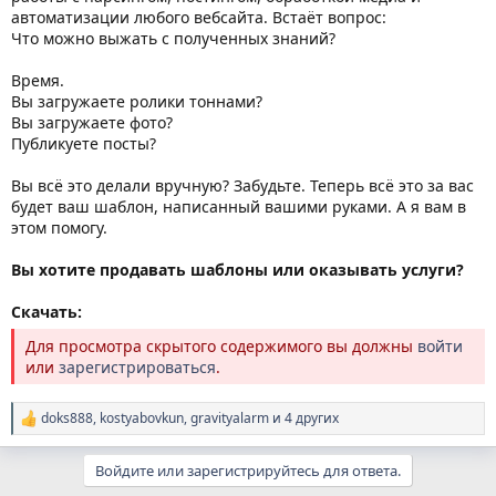
автоматизации любого вебсайта. Встаёт вопрос:
Что можно выжать с полученных знаний?
Время.
Вы загружаете ролики тоннами?
Вы загружаете фото?
Публикуете посты?
Вы всё это делали вручную? Забудьте. Теперь всё это за вас
будет ваш шаблон, написанный вашими руками. А я вам в
этом помогу.
Вы хотите продавать шаблоны или оказывать услуги?
Скачать:
Для просмотра скрытого содержимого вы должны
войти
или
зарегистрироваться
.
doks888
,
kostyabovkun
,
gravityalarm
и 4 других
Р
е
а
Войдите или зарегистрируйтесь для ответа.
к
ц