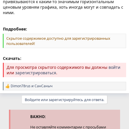
привязываются к каким-то значимым горизонтальным
ценовым уровням графика, хоть иногда могут и совпадать с
ними.
Подробнее:
Скрытое содержимое доступно для зарегистрированных
пользователей!
Скачать:
Для просмотра скрытого содержимого вы должны
войти
или
зарегистрироваться
.
Dimon78rus
и
СанСаныч
Р
е
а
Войдите или зарегистрируйтесь для ответа.
к
ц
и
и
ВАЖНО:
:
Не оставляйте комментарии с просьбами