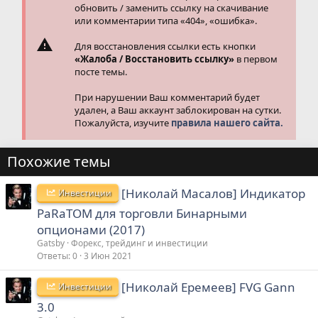
обновить / заменить ссылку на скачивание
или комментарии типа «404», «ошибка».
Для восстановления ссылки есть кнопки
«Жалоба / Восстановить ссылку»
в первом
посте темы.
При нарушении Ваш комментарий будет
удален, а Ваш аккаунт заблокирован на сутки.
Пожалуйста, изучите
правила нашего сайта.
Похожие темы
[Николай Масалов] Индикатор
Инвестиции
PaRaTOM для торговли Бинарными
опционами (2017)
Gatsby
Форекс, трейдинг и инвестиции
Ответы
0
3 Июн 2021
[Николай Еремеев] FVG Gann
Инвестиции
3.0