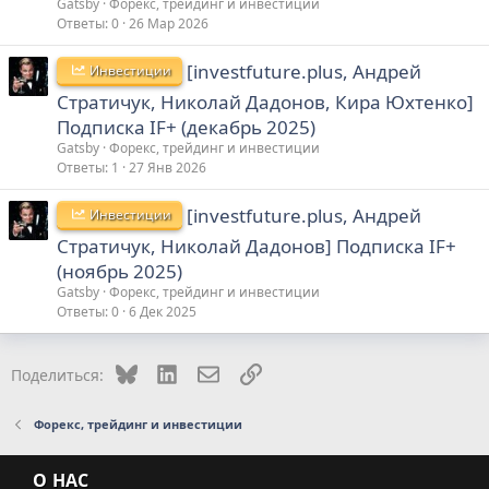
Gatsby
Форекс, трейдинг и инвестиции
Ответы
0
26 Мар 2026
[investfuture.plus, Андрей
Инвестиции
Стратичук, Николай Дадонов, Кира Юхтенко]
Подписка IF+ (декабрь 2025)
Gatsby
Форекс, трейдинг и инвестиции
Ответы
1
27 Янв 2026
[investfuture.plus, Андрей
Инвестиции
Стратичук, Николай Дадонов] Подписка IF+
(ноябрь 2025)
Gatsby
Форекс, трейдинг и инвестиции
Ответы
0
6 Дек 2025
Bluesky
LinkedIn
Электронная почта
Ссылка
Поделиться:
Форекс, трейдинг и инвестиции
О НАС