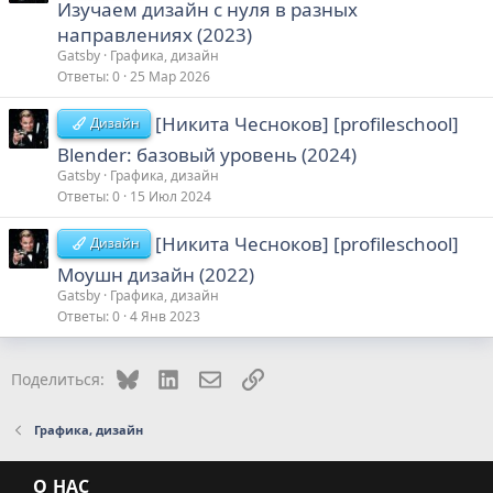
Изучаем дизайн с нуля в разных
направлениях (2023)
Gatsby
Графика, дизайн
Ответы
0
25 Мар 2026
[Никита Чесноков] [profileschool]
Дизайн
Blender: базовый уровень (2024)
Gatsby
Графика, дизайн
Ответы
0
15 Июл 2024
[Никита Чесноков] [profileschool]
Дизайн
Моушн дизайн (2022)
Gatsby
Графика, дизайн
Ответы
0
4 Янв 2023
Bluesky
LinkedIn
Электронная почта
Ссылка
Поделиться:
Графика, дизайн
О НАС