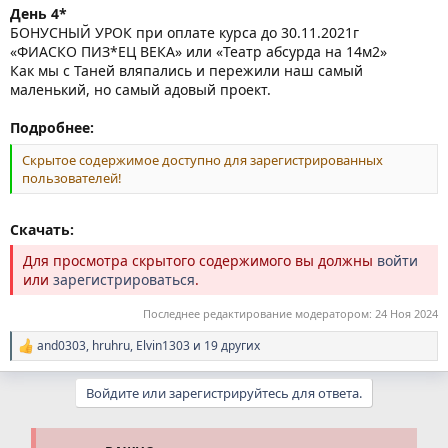
День 4*
БОНУСНЫЙ УРОК при оплате курса до 30.11.2021г
«ФИАСКО ПИЗ*ЕЦ ВЕКА» или «Театр абсурда на 14м2»
Как мы с Таней вляпались и пережили наш самый
маленький, но самый адовый проект.
Подробнее:
Скрытое содержимое доступно для зарегистрированных
пользователей!
Скачать:
Для просмотра скрытого содержимого вы должны
войти
или
зарегистрироваться
.
Последнее редактирование модератором:
24 Ноя 2024
and0303
,
hruhru
,
Elvin1303
и 19 других
Р
е
а
Войдите или зарегистрируйтесь для ответа.
к
ц
и