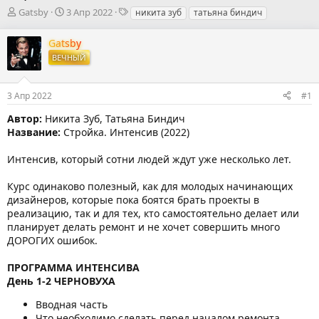
А
Д
Т
Gatsby
3 Апр 2022
никита зуб
татьяна биндич
в
а
е
т
т
г
Gatsby
о
а
и
ВЕЧНЫЙ
р
н
т
а
е
ч
3 Апр 2022
#1
м
а
ы
л
Автор:
Никита Зуб, Татьяна Биндич
а
Название:
Стройка. Интенсив (2022)
Интенсив, который сотни людей ждут уже несколько лет.
Курс одинаково полезный, как для молодых начинающих
дизайнеров, которые пока боятся брать проекты в
реализацию, так и для тех, кто самостоятельно делает или
планирует делать ремонт и не хочет совершить много
ДОРОГИХ ошибок.
ПРОГРАММА ИНТЕНСИВА
День 1-2 ЧЕРНОВУХА
Вводная часть
Что необходимо сделать перед началом ремонта