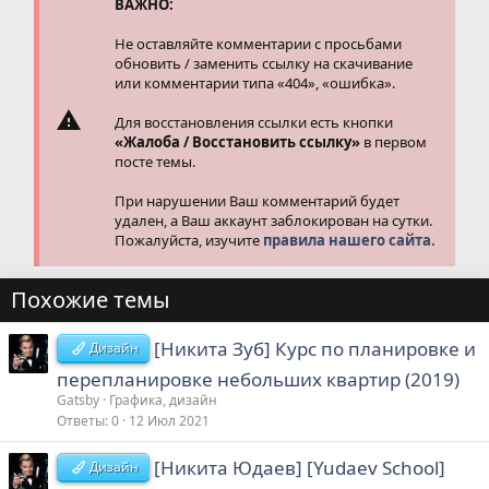
и
ВАЖНО:
:
Не оставляйте комментарии с просьбами
обновить / заменить ссылку на скачивание
или комментарии типа «404», «ошибка».
Для восстановления ссылки есть кнопки
«Жалоба / Восстановить ссылку»
в первом
посте темы.
При нарушении Ваш комментарий будет
удален, а Ваш аккаунт заблокирован на сутки.
Пожалуйста, изучите
правила нашего сайта.
Похожие темы
[Никита Зуб] Курс по планировке и
Дизайн
перепланировке небольших квартир (2019)
Gatsby
Графика, дизайн
Ответы
0
12 Июл 2021
[Никита Юдаев] [Yudaev School]
Дизайн