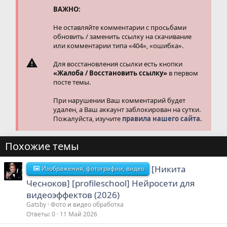
и
ВАЖНО:
:
Не оставляйте комментарии с просьбами
обновить / заменить ссылку на скачивание
или комментарии типа «404», «ошибка».
Для восстановления ссылки есть кнопки
«Жалоба / Восстановить ссылку»
в первом
посте темы.
При нарушении Ваш комментарий будет
удален, а Ваш аккаунт заблокирован на сутки.
Пожалуйста, изучите
правила нашего сайта.
Похожие темы
[Никита
Изображения, фотографии, видео
Чесноков] [profileschool] Нейросети для
видеоэффектов (2026)
Gatsby
Фото и видео обработка
Ответы
0
11 Май 2026