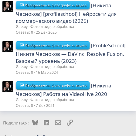
[Никита
Изображения, фотографии, видео
Чесноков] [profileschool] Нейросети для
коммерческого видео (2025)
Gatsby
Фото и видео обработка
Ответы
0
25 Дек 2025
[ProfileSchool]
Изображения, фотографии, видео
Никита Чесноков ― DaVinci Resolve Fusion.
Базовый уровень (2023)
Gatsby
Фото и видео обработка
Ответы
0
16 Мар 2024
[Никита
Изображения, фотографии, видео
Чесноков] Работа на VideoHive 2020
Gatsby
Фото и видео обработка
Ответы
0
7 Дек 2021
Bluesky
LinkedIn
Электронная почта
Ссылка
Поделиться: