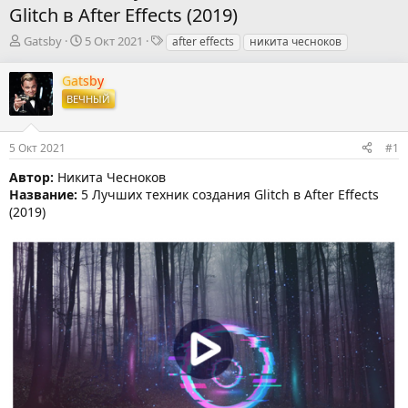
Glitch в After Effects (2019)
А
Д
Т
Gatsby
5 Окт 2021
after effects
никита чесноков
в
а
е
т
т
г
Gatsby
о
а
и
ВЕЧНЫЙ
р
н
т
а
е
ч
5 Окт 2021
#1
м
а
ы
л
Автор:
Никита Чесноков
а
Название:
5 Лучших техник создания Glitch в After Effects
(2019)