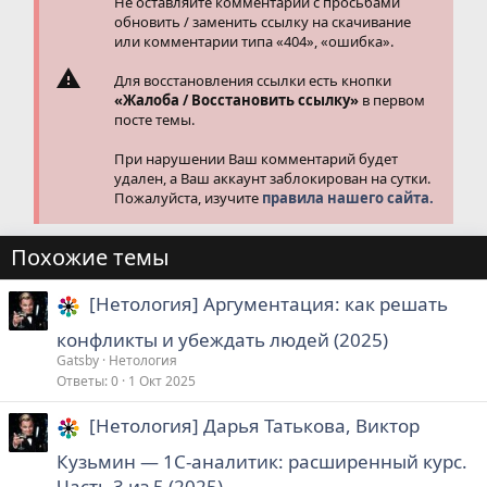
Не оставляйте комментарии с просьбами
обновить / заменить ссылку на скачивание
или комментарии типа «404», «ошибка».
Для восстановления ссылки есть кнопки
«Жалоба / Восстановить ссылку»
в первом
посте темы.
При нарушении Ваш комментарий будет
удален, а Ваш аккаунт заблокирован на сутки.
Пожалуйста, изучите
правила нашего сайта.
Похожие темы
[Нетология] Аргументация: как решать
конфликты и убеждать людей (2025)
Gatsby
Нетология
Ответы
0
1 Окт 2025
[Нетология] Дарья Татькова, Виктор
Кузьмин ― 1C-аналитик: расширенный курс.
Часть 3 из 5 (2025)