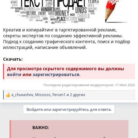
Креатив и копирайтинг в таргетированной рекламе,
секреты экспертов по созданию эффективной рекламы.
Подход к созданию графического контента, поиск и подбор
иллюстраций, написание объявлений.
Скачать:
Для просмотра скрытого содержимого вы должны
войти
или
зарегистрироваться
.
Последнее редактирование модератором:
17 Июл 2022
a_chuvashov
,
Missssss
,
Ferum1
и 2 других
Р
е
а
Войдите или зарегистрируйтесь для ответа.
к
ц
и
и
ВАЖНО:
: