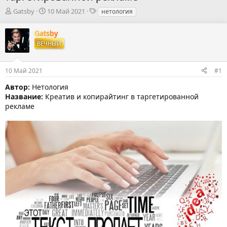
А
Д
Т
Gatsby
10 Май 2021
нетология
в
а
е
т
т
г
Gatsby
о
а
и
ВЕЧНЫЙ
р
н
т
а
е
ч
10 Май 2021
#1
м
а
ы
л
Автор:
Нетология
а
Название:
Креатив и копирайтинг в таргетированной
рекламе