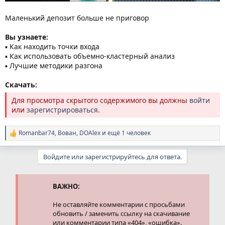
Маленький депозит больше не приговор
Вы узнаете:
▪ Как находить точки входа
▪ Как использовать объемно-кластерный анализ
▪ Лучшие методики разгона
Скачать:
Для просмотра скрытого содержимого вы должны
войти
или
зарегистрироваться
.
Romanbar74
,
Вован
,
DOAlex
и ещё 1 человек
Р
е
а
Войдите или зарегистрируйтесь для ответа.
к
ц
и
и
ВАЖНО:
:
Не оставляйте комментарии с просьбами
обновить / заменить ссылку на скачивание
или комментарии типа «404», «ошибка».