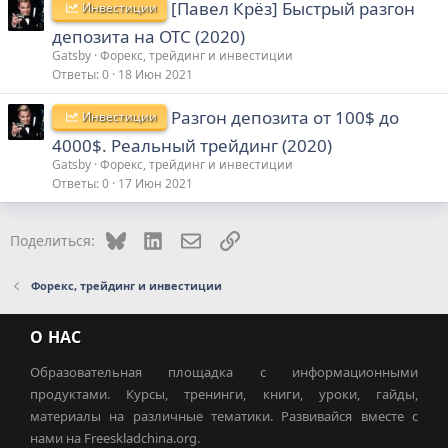
[Павел Крёз] Быстрый разгон
Инвестиции
депозита на ОТС (2020)
Gatsby
Форекс, трейдинг и инвестиции
Ответы
0
18 Июн 2021
Разгон депозита от 100$ до
Инвестиции
4000$. Реальный трейдинг (2020)
Gatsby
Форекс, трейдинг и инвестиции
Ответы
0
17 Июн 2021
Bluesky
LinkedIn
Электронная почта
Ссылка
Поделиться:
Форекс, трейдинг и инвестиции
О НАС
Образовательная площадка с информационными
продуктами. Курсы, тренинги, книги, уроки, гайды,
материалы на различные тематики. Развивайся вместе с
нами на Freeskladchina.org.