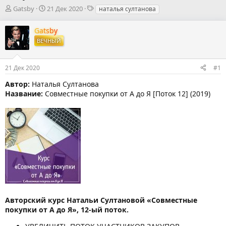
А
Д
Т
Gatsby
21 Дек 2020
наталья султанова
в
а
е
т
т
г
Gatsby
о
а
и
ВЕЧНЫЙ
р
н
т
а
е
ч
21 Дек 2020
#1
м
а
ы
л
Автор:
Наталья Султанова
а
Название:
Совместные покупки от А до Я [Поток 12] (2019)
Авторский курс Натальи Султановой «Совместные
покупки от А до Я», 12-ый поток.