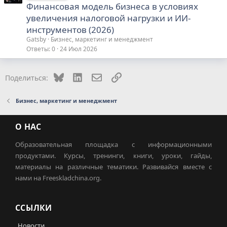
Финансовая модель бизнеса в условиях
увеличения налоговой нагрузки и ИИ-
инструментов (2026)
Gatsby
Бизнес, маркетинг и менеджмент
Ответы
0
24 Июл 2026
Bluesky
LinkedIn
Электронная почта
Ссылка
Поделиться:
Бизнес, маркетинг и менеджмент
О НАС
Образовательная площадка с информационными
продуктами. Курсы, тренинги, книги, уроки, гайды,
материалы на различные тематики. Развивайся вместе с
нами на Freeskladchina.org.
ССЫЛКИ
Новости