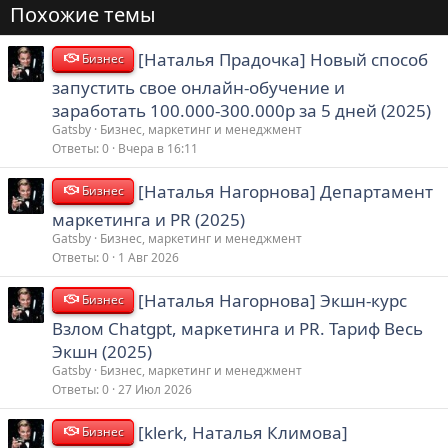
Похожие темы
[Наталья Прадочка] Новый способ
Бизнес
запустить свое онлайн-обучение и
заработать 100.000-300.000р за 5 дней (2025)
Gatsby
Бизнес, маркетинг и менеджмент
Ответы
0
Вчера в 16:11
[Наталья Нагорнова] Департамент
Бизнес
маркетинга и PR (2025)
Gatsby
Бизнес, маркетинг и менеджмент
Ответы
0
1 Авг 2026
[Наталья Нагорнова] Экшн-курс
Бизнес
Взлом Chatgpt, маркетинга и PR. Тариф Весь
Экшн (2025)
Gatsby
Бизнес, маркетинг и менеджмент
Ответы
0
27 Июл 2026
[klerk, Наталья Климова]
Бизнес