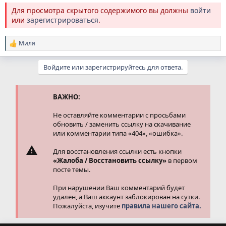
Для просмотра скрытого содержимого вы должны
войти
или
зарегистрироваться
.
Миля
Р
е
а
Войдите или зарегистрируйтесь для ответа.
к
ц
и
и
ВАЖНО:
:
Не оставляйте комментарии с просьбами
обновить / заменить ссылку на скачивание
или комментарии типа «404», «ошибка».
Для восстановления ссылки есть кнопки
«Жалоба / Восстановить ссылку»
в первом
посте темы.
При нарушении Ваш комментарий будет
удален, а Ваш аккаунт заблокирован на сутки.
Пожалуйста, изучите
правила нашего сайта.