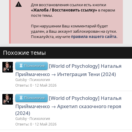
Для восстановления ссылки есть кнопки
«Жалоба / Восстановить ссылку»
в первом
посте темы.
При нарушении Ваш комментарий будет
удален, а Ваш аккаунт заблокирован на сутки.
Пожалуйста, изучите
правила нашего сайта.
Похожие темы
[World of Psychology] Наталья
Психология
Приймаченко → Интеграция Тени (2024)
Gatsby
Психология
Ответы
0
12 Май 2026
[World of Psychology] Наталья
Психология
Приймаченко → Архетип сказочного героя
(2024)
Gatsby
Психология
Ответы
0
12 Май 2026