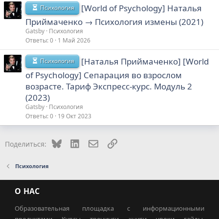
[World of Psychology] Наталья
Психология
Приймаченко → Психология измены (2021)
Gatsby
Психология
Ответы
0
1 Май 2026
[Наталья Приймаченко] [World
Психология
of Psychology] Сепарация во взрослом
возрасте. Тариф Экспресс-курс. Модуль 2
(2023)
Gatsby
Психология
Ответы
0
19 Окт 2023
Bluesky
LinkedIn
Электронная почта
Ссылка
Поделиться:
Психология
О НАС
Образовательная площадка с информационными
продуктами. Курсы, тренинги, книги, уроки, гайды,