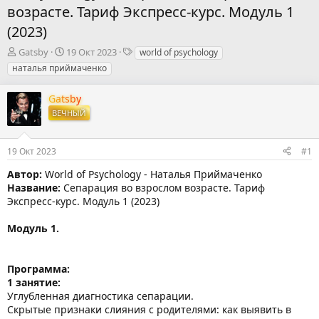
возрасте. Тариф Экспресс-курс. Модуль 1
(2023)
А
Д
Т
Gatsby
19 Окт 2023
world of psychology
в
а
е
наталья приймаченко
т
т
г
о
а
и
Gatsby
р
н
ВЕЧНЫЙ
т
а
е
ч
м
а
19 Окт 2023
#1
ы
л
а
Автор:
World of Psychology - Наталья Приймаченко
Название:
Сепарация во взрослом возрасте. Тариф
Экспресс-курс. Модуль 1 (2023)
Модуль 1.
Программа:
1 занятие:
Углубленная диагностика сепарации.
Скрытые признаки слияния с родителями: как выявить в