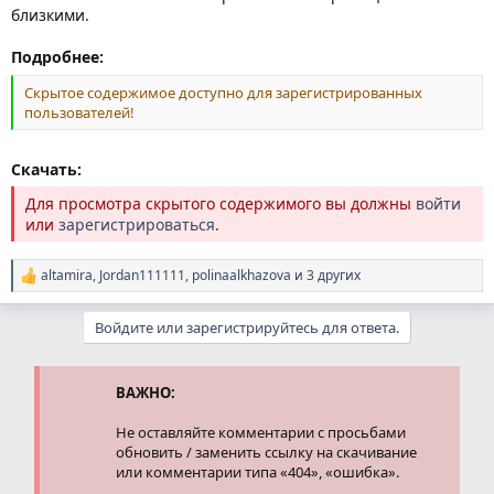
близкими.
Подробнее:
Скрытое содержимое доступно для зарегистрированных
пользователей!
Скачать:
Для просмотра скрытого содержимого вы должны
войти
или
зарегистрироваться
.
altamira
,
Jordan111111
,
polinaalkhazova
и 3 других
Р
е
а
Войдите или зарегистрируйтесь для ответа.
к
ц
и
и
ВАЖНО:
:
Не оставляйте комментарии с просьбами
обновить / заменить ссылку на скачивание
или комментарии типа «404», «ошибка».