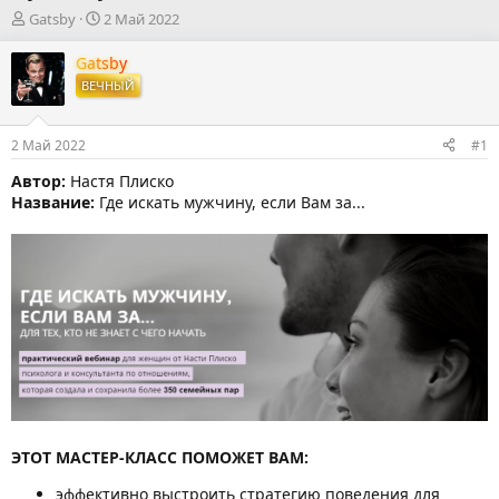
А
Д
Gatsby
2 Май 2022
в
а
т
т
Gatsby
о
а
ВЕЧНЫЙ
р
н
т
а
е
ч
2 Май 2022
#1
м
а
ы
л
Автор:
Настя Плиско
а
Название:
Где искать мужчину, если Вам за...
ЭТОТ МАСТЕР-КЛАСС ПОМОЖЕТ ВАМ:
эффективно выстроить стратегию поведения для