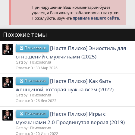
При нарушении Ваш комментарий будет
удален, а Ваш аккаунт заблокирован на сутки.
Пожалуйста, изучите
правила нашего сайта.
Похожие темы
[Настя Плиско] Эниостиль для
Психология
отношений с мужчинами (2025)
Gatsby
Психология
Ответы
0
30 Мар 2026
[Настя Плиско] Как быть
Психология
женщиной, которая нужна всем (2022)
Gatsby
Психология
Ответы
0
26 Дек 2022
[Настя Плиско] Игры с
Психология
мужчинами 2.0 Продвинутая версия (2019)
Gatsby
Психология
Ответы
0
20 Июн 2022