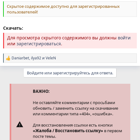
Скрытое содержимое доступно для зарегистрированных
пользователей!
Скачать:
Для просмотра скрытого содержимого вы должны
войти
или
зарегистрироваться
.
Daniarbet
,
ilya92
и
VeleN
Р
е
а
Войдите или зарегистрируйтесь для ответа.
к
ц
и
и
ВАЖНО:
:
Не оставляйте комментарии с просьбами
обновить / заменить ссылку на скачивание
или комментарии типа «404», «ошибка».
Для восстановления ссылки есть кнопки
«Жалоба / Восстановить ссылку»
в первом
посте темы.