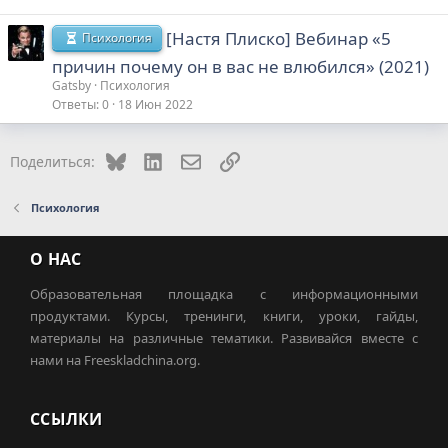
[Настя Плиско] Вебинар «5
Психология
причин почему он в вас не влюбился» (2021)
Gatsby
Психология
Ответы
0
18 Июн 2022
Bluesky
LinkedIn
Электронная почта
Ссылка
Поделиться:
Психология
О НАС
Образовательная площадка с информационными
продуктами. Курсы, тренинги, книги, уроки, гайды,
материалы на различные тематики. Развивайся вместе с
нами на Freeskladchina.org.
ССЫЛКИ