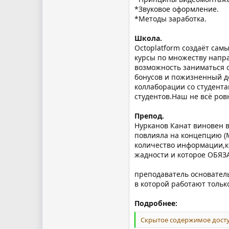
*Звуковое оформление.
*Методы заработка.
Школа.
Octoplatform создаёт са
курсы по множеству напра
возможность заниматься 
бонусов и пожизненный д
коллаборации со студента
студентов.Наш не всё ров
Препод.
Нурканов Канат виновен в
повлияла на концепцию (М
количество информации,ко
жадности и которое ОБЯ
преподаватель основател
в которой работают тольк
Подробнее:
Скрытое содержимое досту