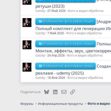
ретуши (2023)
Gatsby
27 Май 2026
Фото и видео обработка
[Андре
Изображения, фотографии, видео
Полный комплект для генерации ИИ
Gatsby
7 Май 2026
Фото и видео обработка
Полный
Изображения, фотографии, видео
Монтаж, эффекты, звук, цветокоррек
Gatsby
24 Апр 2026
Фото и видео обработка
Создан
Изображения, фотографии, видео
рекламе - udemy (2025)
Gatsby
18 Фев 2026
Фото и видео обработка
Bluesky
LinkedIn
Электронная почта
Ссылка
Поделиться:
Форумы
Информационные продукты
Фото и видео