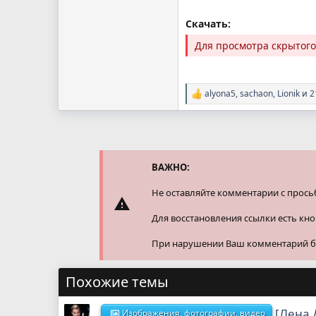
Скачать:
Для просмотра скрытог
alyona5
,
sachaon
,
Lionik
и 2
Р
е
а
к
ц
и
и
ВАЖНО:
:
Не оставляйте комментарии с прось
Для восстановления ссылки есть кн
При нарушении Ваш комментарий буд
Похожие темы
[Лена 
Изображения, фотографии, видео