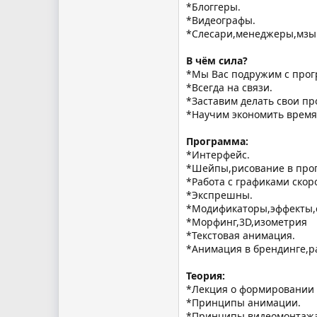
*Блоггеры.
*Видеографы.
*Слесари,менеджеры,мзы
В чём сила?
*Мы Вас подружим с прог
*Всегда на связи.
*Заставим делать свои пр
*Научим экономить время
Программа:
*Интерфейс.
*Шейпы,рисование в про
*Работа с графиками скор
*Экспрешны.
*Модификаторы,эффекты,
*Морфинг,3D,изометрия
*Текстовая анимация.
*Анимация в брендинге,ра
Теория:
*Лекция о формировании 
*Принципы анимации.
*Принципы видеомонтажа