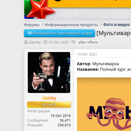
Форумы
Информационные продукты
Фото и видео
[Мультиварк
Изображения, фотографии, видео
А
Д
Т
Gatsby
19 Окт 2021
after effects
в
а
е
т
т
г
19 Окт 2021
о
а
и
р
н
Автор:
Мультиварка
т
а
Название:
Полный курс ани
е
ч
м
а
ы
л
а
Gatsby
ВЕЧНЫЙ
Регистрация
10 Окт 2018
Сообщения
56,471
Реакции
296,810