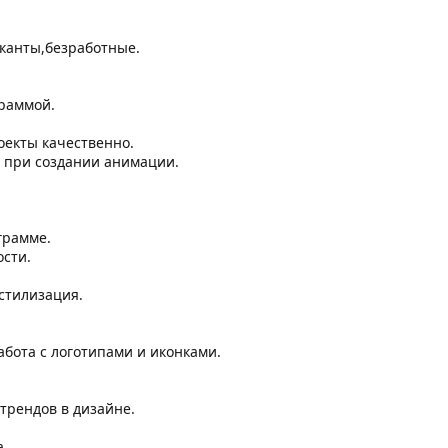
канты,безработные.
раммой.
оекты качественно.
 при создании анимации.
грамме.
ости.
стилизация.
бота с логотипами и иконками.
трендов в дизайне.
.