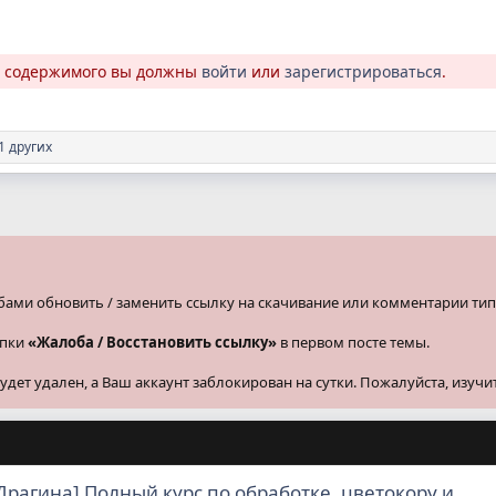
о содержимого вы должны
войти
или
зарегистрироваться
.
1 других
бами обновить / заменить ссылку на скачивание или комментарии тип
опки
«Жалоба / Восстановить ссылку»
в первом посте темы.
ет удален, а Ваш аккаунт заблокирован на сутки. Пожалуйста, изучи
Драгина] Полный курс по обработке, цветокору и