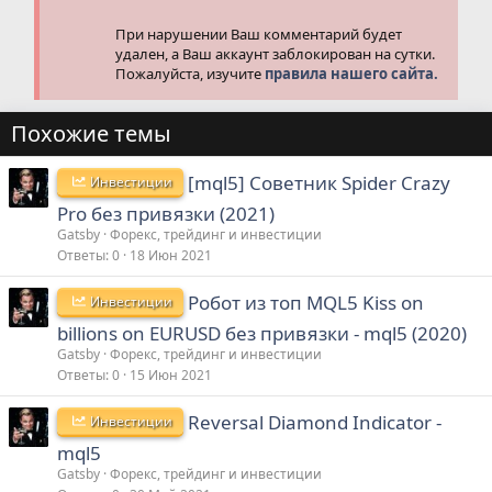
При нарушении Ваш комментарий будет
удален, а Ваш аккаунт заблокирован на сутки.
Пожалуйста, изучите
правила нашего сайта.
Похожие темы
[mql5] Советник Spider Crazy
Инвестиции
Pro без привязки (2021)
Gatsby
Форекс, трейдинг и инвестиции
Ответы
0
18 Июн 2021
Робот из топ MQL5 Kiss on
Инвестиции
billions on EURUSD без привязки - mql5 (2020)
Gatsby
Форекс, трейдинг и инвестиции
Ответы
0
15 Июн 2021
Reversal Diamond Indicator -
Инвестиции
mql5
Gatsby
Форекс, трейдинг и инвестиции