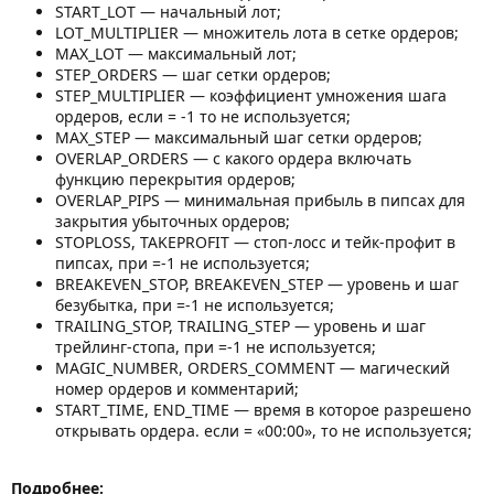
START_LOT — начальный лот;
LOT_MULTIPLIER — множитель лота в сетке ордеров;
MAX_LOT — максимальный лот;
STEP_ORDERS — шаг сетки ордеров;
STEP_MULTIPLIER — коэффициент умножения шага
ордеров, если = -1 то не используется;
MAX_STEP — максимальный шаг сетки ордеров;
OVERLAP_ORDERS — с какого ордера включать
функцию перекрытия ордеров;
OVERLAP_PIPS — минимальная прибыль в пипсах для
закрытия убыточных ордеров;
STOPLOSS, TAKEPROFIT — стоп-лосс и тейк-профит в
пипсах, при =-1 не используется;
BREAKEVEN_STOP, BREAKEVEN_STEP — уровень и шаг
безубытка, при =-1 не используется;
TRAILING_STOP, TRAILING_STEP — уровень и шаг
трейлинг-стопа, при =-1 не используется;
MAGIC_NUMBER, ORDERS_COMMENT — магический
номер ордеров и комментарий;
START_TIME, END_TIME — время в которое разрешено
открывать ордера. если = «00:00», то не используется;
Подробнее: