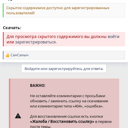
Скрытое содержимое доступно для зарегистрированных
пользователей!
Скачать:
Для просмотра скрытого содержимого вы должны
войти
или
зарегистрироваться
.
СанСаныч
Р
е
а
Войдите или зарегистрируйтесь для ответа.
к
ц
и
и
ВАЖНО:
:
Не оставляйте комментарии с просьбами
обновить / заменить ссылку на скачивание
или комментарии типа «404», «ошибка».
Для восстановления ссылки есть кнопки
«Жалоба / Восстановить ссылку»
в первом
посте темы.