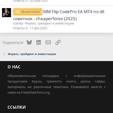
Ответы
0
30 Май 2021
MM Flip CodePro EA MT4 no dll
Инвестиции
советник - cheaperforex (2025)
Gatsby
Форекс, трейдинг и инвестиции
Ответы
0
17 Дек 2025
Bluesky
LinkedIn
Электронная почта
Ссылка
Поделиться:
Форекс, трейдинг и инвестиции
О НАС
Образовательная площадка с информационными
продуктами. Курсы, тренинги, книги, уроки, гайды,
материалы на различные тематики. Развивайся вместе с
нами на Freeskladchina.org.
ССЫЛКИ