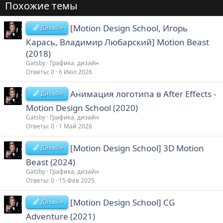
Похожие темы
[Motion Design School, Игорь
Дизайн
Карась, Владимир Любарский] Motion Beast
(2018)
Gatsby
Графика, дизайн
Ответы
0
6 Июл 2026
Анимация логотипа в After Effects -
Дизайн
Motion Design School (2020)
Gatsby
Графика, дизайн
Ответы
0
1 Май 2026
[Motion Design School] 3D Motion
Дизайн
Beast (2024)
Gatsby
Графика, дизайн
Ответы
0
15 Фев 2025
[Motion Design School] CG
Дизайн
Adventure (2021)