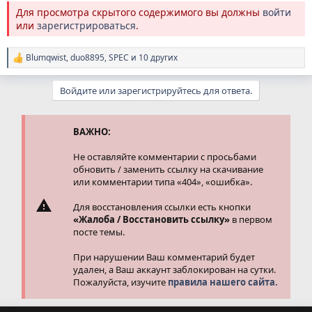
Для просмотра скрытого содержимого вы должны
войти
или
зарегистрироваться
.
Blumqwist
,
duo8895
,
SPEC
и 10 других
Р
е
а
Войдите или зарегистрируйтесь для ответа.
к
ц
и
и
ВАЖНО:
:
Не оставляйте комментарии с просьбами
обновить / заменить ссылку на скачивание
или комментарии типа «404», «ошибка».
Для восстановления ссылки есть кнопки
«Жалоба / Восстановить ссылку»
в первом
посте темы.
При нарушении Ваш комментарий будет
удален, а Ваш аккаунт заблокирован на сутки.
Пожалуйста, изучите
правила нашего сайта.