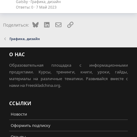
Gatsby
Графика, дизайн
Ответы
0
7 Май 2023
Bluesky
LinkedIn
Электронная почта
Ссылка
Поделиться:
Графика, дизайн
О НАС
Образовательная площадка с информационными
продуктами. Курсы, тренинги, книги, уроки, гайды,
материалы на различные тематики. Развивайся вместе с
нами на Freeskladchina.org.
ССЫЛКИ
Новости
Оформить подписку
Отзывы