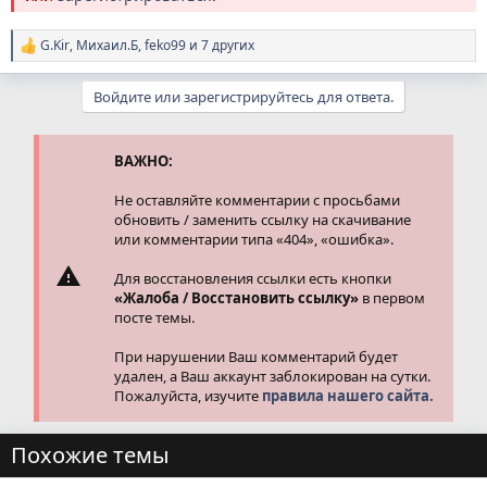
G.Kir
,
Михаил.Б
,
feko99
и 7 других
Р
е
а
Войдите или зарегистрируйтесь для ответа.
к
ц
и
и
ВАЖНО:
:
Не оставляйте комментарии с просьбами
обновить / заменить ссылку на скачивание
или комментарии типа «404», «ошибка».
Для восстановления ссылки есть кнопки
«Жалоба / Восстановить ссылку»
в первом
посте темы.
При нарушении Ваш комментарий будет
удален, а Ваш аккаунт заблокирован на сутки.
Пожалуйста, изучите
правила нашего сайта.
Похожие темы