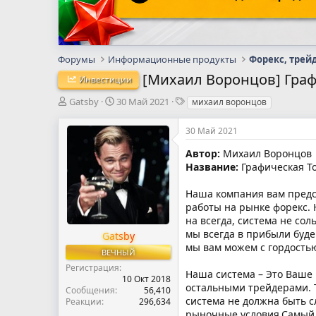
Форумы
Информационные продукты
Форекс, трей
[Михаил Воронцов] Графи
Инвестиции
А
Д
Т
Gatsby
30 Май 2021
михаил воронцов
в
а
е
т
т
г
30 Май 2021
о
а
и
р
н
Автор:
Михаил Воронцов
т
а
Название:
Графическая Тор
е
ч
м
а
Наша компания вам предст
ы
л
работы на рынке форекс. 
а
на всегда, система не со
мы всегда в прибыли буде
Gatsby
мы вам можем с гордостью
ВЕЧНЫЙ
Регистрация
Наша система – Это Ваше
10 Окт 2018
остальными трейдерами. 
Сообщения
56,410
система не должна быть с
Реакции
296,634
рыночные условия.Самый п