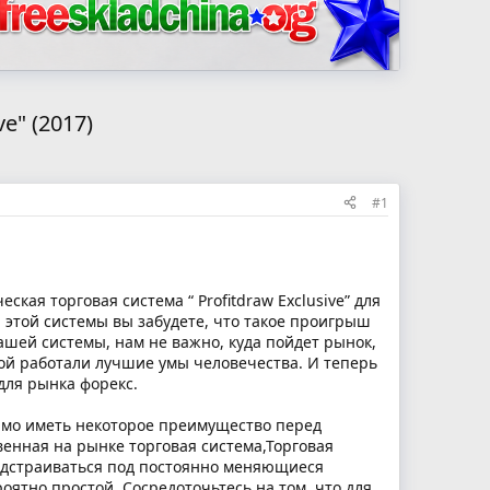
e" (2017)
#1
ая торговая система “ Profitdraw Exclusive” для
 этой системы вы забудете, что такое проигрыш
ашей системы, нам не важно, куда пойдет рынок,
мой работали лучшие умы человечества. И теперь
для рынка форекс.
имо иметь некоторое преимущество перед
енная на рынке торговая система,Торговая
подстраиваться под постоянно меняющиеся
ятно простой. Сосредоточьтесь на том, что для