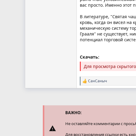
вас просто. Именно этот 
В литературе, "Святая чаш
кровь, когда он висел на
механическую систему тор
Грааля" не существует, ни
потенциал торговой систе
Скачать:
Для просмотра скрытог
СанСаныч
Р
е
а
к
ц
и
и
ВАЖНО:
:
Не оставляйте комментарии с прось
Для восстановления ссылки есть кн