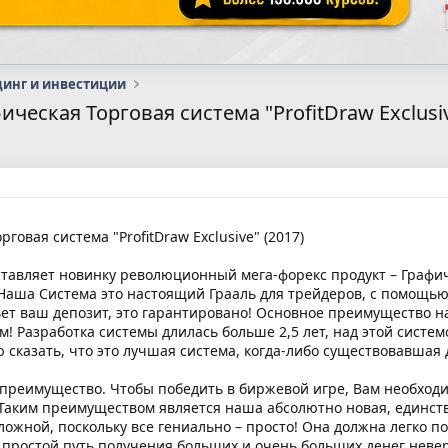
динг и инвестиции
ческая Торговая система "ProfitDraw Exclusiv
говая система "ProfitDraw Exclusive" (2017)
авляет новинку революционный мега-форекс продукт – Графическ
Наша Система это настоящий Грааль для трейдеров, с помощью
льет ваш депозит, это гарантировано! Основное преимущество н
м! Разработка системы длилась больше 2,5 лет, над этой систе
 сказать, что это лучшая система, когда-либо существовавшая 
 преимущество. Чтобы победить в биржевой игре, Вам необход
Таким преимуществом является наша абсолютно новая, единств
ложной, поскольку все гениально – просто! Она должна легко 
ростой путь получения больших и очень больших денег неверо