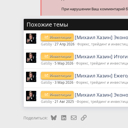
При нарушении Ваш комментарий буд
Похожие темы
[Михаил Хазин] Эконо
Инвестиции
Gatsby
27 Апр 2026
Форекс, трейдинг и инвести
[Михаил Хазин] Итоги
Инвестиции
Gatsby
5 Мар 2026
Форекс, трейдинг и инвестиц
[Михаил Хазин] Ежего
Инвестиции
Gatsby
3 Мар 2026
Форекс, трейдинг и инвестиц
[Михаил Хазин] Эконо
Инвестиции
Gatsby
21 Авг 2025
Форекс, трейдинг и инвестиц
Bluesky
LinkedIn
Электронная почта
Ссылка
Поделиться: