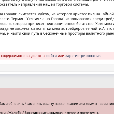
показатель направления нашей торговой системы.
а Грааля" считается кубком, из которого Христос пил на Тайно
 кресте. Термин "Святая чаша Грааля" использовался среди тре
говли, которая принесет неограниченное богатство. Хотя мно
когда не закончатся попытки многих трейдеров ее найти.А, это
мы, и найти свой путь в бесконечные просторы валютного рын
о содержимого вы должны
войти
или
зарегистрироваться
.
бами обновить / заменить ссылку на скачивание или комментарии тип
опки
«Жалоба / Восстановить ссылку»
в первом посте темы.