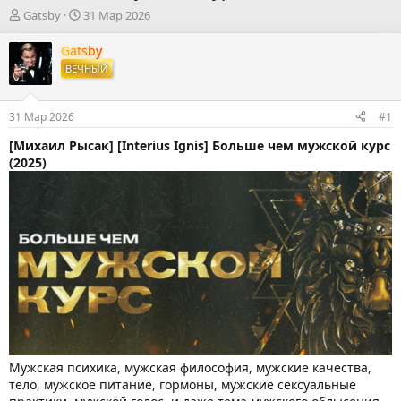
А
Д
Gatsby
31 Мар 2026
в
а
т
т
Gatsby
о
а
ВЕЧНЫЙ
р
н
т
а
е
ч
31 Мар 2026
#1
м
а
ы
л
[Михаил Рысак] [Interius Ignis] Больше чем мужской курс
а
(2025)
Мужская психика, мужская философия, мужские качества,
тело, мужское питание, гормоны, мужские сексуальные