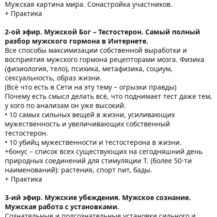
Мужская картина мира. Сонастройка участников.
+ Практика
2-ой эфир. Мужской Бог – Тестостерон. Самый полный
разбор мужского гормона в Интернете.
Все способы максимизации собственной выработки и
восприятия мужского гормона рецепторами мозга. Физика
(физиология, тело), психика, метафизика, социум,
сексуальность, образ жизни.
(Всё что есть в Сети на эту тему – огрызки правды)
Почему есть смысл делать всё, что поднимает тест даже тем,
у кого по анализам он уже высокий.
• 10 самых сильных вещей в жизни, усиливающих
мужественность и увеличивающих собственный
тестостерон.
• 10 убийц мужественности и тестостерона в жизни.
+бонус – список всех существующих на сегодняшний день
природных соединений для стимуляции Т. (более 50-ти
наименований): растения, спорт пит, бады.
+ Практика
3-ий эфир. Мужские убеждения. Мужское сознание.
Мужская работа с установками.
Сознательные и подсознательные установки сильного и