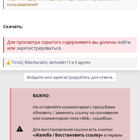
пользователей!
Скачать:
Для просмотра скрытого содержимого вы должны
войти
или
зарегистрироваться
.
TirraQ
,
Biberkaratist
,
dartvader13
и 9 других
Р
е
а
Войдите или зарегистрируйтесь для ответа.
к
ц
и
и
ВАЖНО:
:
Не оставляйте комментарии с просьбами
обновить / заменить ссылку на скачивание
или комментарии типа «404», «ошибка».
Для восстановления ссылки есть кнопки
«Жалоба / Восстановить ссылку»
в первом