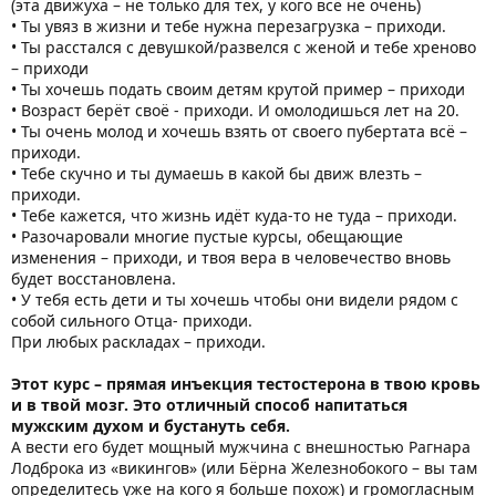
(эта движуха – не только для тех, у кого всё не очень)
• Ты увяз в жизни и тебе нужна перезагрузка – приходи.
• Ты расстался с девушкой/развелся с женой и тебе хреново
– приходи
• Ты хочешь подать своим детям крутой пример – приходи
• Возраст берёт своё - приходи. И омолодишься лет на 20.
• Ты очень молод и хочешь взять от своего пубертата всё –
приходи.
• Тебе скучно и ты думаешь в какой бы движ влезть –
приходи.
• Тебе кажется, что жизнь идёт куда-то не туда – приходи.
• Разочаровали многие пустые курсы, обещающие
изменения – приходи, и твоя вера в человечество вновь
будет восстановлена.
• У тебя есть дети и ты хочешь чтобы они видели рядом с
собой сильного Отца- приходи.
При любых раскладах – приходи.
Этот курс – прямая инъекция тестостерона в твою кровь
и в твой мозг. Это отличный способ напитаться
мужским духом и бустануть себя.
А вести его будет мощный мужчина с внешностью Рагнара
Лодброка из «викингов» (или Бёрна Железнобокого – вы там
определитесь уже на кого я больше похож) и громогласным