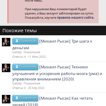
посте темы.
При нарушении Ваш комментарий будет
удален, а Ваш аккаунт заблокирован на сутки.
Пожалуйста, изучите
правила нашего сайта.
Похожие темы
[Михаил Рысак] Три шага к
Психология
деньгам
Gatsby
Психология
Ответы
4
11 Июн 2022
[Михаил Рысак] Техники
Психология
улучшения и ускорения работы мозга (ума) и
управления вниманием (2020)
Gatsby
Психология
Ответы
0
29 Апр 2022
[Михаил Рысак] Как читать
Психология
людей (2018)