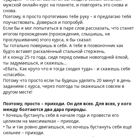
мужской онлайн-курс на планете, и повторять это снова и
снова.
Поэтому, я просто протягиваю тебе руку – я предлагаю тебя
поучаствовать. Доверься и попробуй.
Если бы я мог попытаться в паре слов рассказать, что станет
итогом прохождения (прохождения, слышишь, не
прослушивания) этого курса, я бы сказал:
Ты тотально поверишь в себя. А тебе в позвоночник как
будто вставят раскалённый стальной стержень.
И к концу 25-го года, сидя перед оливье новогодней ёлкой,
ты задумаешься, и скажешь…
«Ебать. Как круто что я тогда сходил туда» - и скажешь себе
«спасибо».
Потому что просто если ты будешь уделять 20 минут в день
заданиям с курса, через полгода ты окажешься совсем в
другом месте!
Поэтому, просто – приходи. Он для всех. Для всех, у кого
между болтаются два дара природы.
• Хочешь бустануть себя в начале года и провести его
целиком на максималках – приходи.
• Ты и так ровно двигаешься, но хочешь бустануть себя ещё
сильнее – приходи.