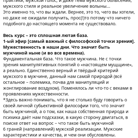
практики, мужской голос, и даже тема мужского облысения,
мужского стиля и реальное увеличение волыны...
Это именно то, что вы ждали. Вернее, это то, чего вы хотели,
но даже не ожидали получить, прос(!)то потому что ничего
подобного до настоящего момента не существовало.
Весь курс – это сплошная лютая база.
1-ый эфир [самый важный с философской точки зрения].
Мужественность в наши дни. Что значит быть
мужчиной ныне (и во все времена).
Фундаментальная база. Что такое мужчина. Не с точки
зрения манипулятивных понятий о «настоящем мущщине»,
а реально. Единственно верный и твёрдый критерий
мужского в мужчине, данный нам самой природой (всё
остальное – полемика, почва для манипуляций и
жонглирование воздухом). Поменялось ли что-то с веками в
проявлениях мужественности.
*Здесь важно понимать, что я не столько буду говорить о
своей личной субьективной философии того, что значит
быть мужчиной, а о том, как наша собственная природа и
психика даёт нам подсказки, в какую сторону двигаться, в
поиске ответ на вопрос – что такое быть мужчиной
6 граней (направлений) мужской реализации. Мужские
характеристики и качества, и чем они обусловлены.