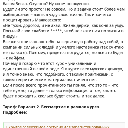
басом Зевса. Охуенно? Ну конечно охуенно.
Будет ли это просто? Не совсем. Но и задача стоит более чем
амбициозная – взять в узду свою жизнь. Так и хочется
процитировать Маяковского:
«Не тужи, дорогой, и не ахай. Жизнь держи, как коня за узду.
Посылай свои слабости *****, чтоб не скатиться по жизни в
пизду!»
Все же я приглашаю тебя на серьёзную работу над собой, в
компании сильных людей и умелого наставника (так считаю
не только я). Поэтому, придётся потрудится, но всё это будет
– с кайфом.
Почему я говорю что этот курс – уникальный и
единственный в своём роде. Я в курсе всех мужских движух,
и я точно знаю, что подобного, с такими практиками, с
таким теоритическим материалом, ничего нет.
Если после всего прочитанного ты понял, что это то – что
тебе нужно, то далее – только информация о том, как это
будет проходить, сколько будет стоить, и так далее.
Тариф: Вариант 2. Бессмертие в рамках курса.
Подробнее:
Скрытое содержимое доступно для зарегистрированных