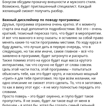
Бонусом обсудим прокачку внешности и мужского стиля.
Возможно, будет приглашенный специалист. Каждый
желающий сможет получить разбор.
Важный дисклеймер по поводу программы:
Друзья, программа отражена очень кратко. И к моменту
старта она ещё дополнится подробностями. Всё это – очень
краткий, тезисный пересказ того, что будет в мероприятии.
И вот что важного я хочу сказать: я оставляю за собой право
менять какие-то части программы местами. По ходу курса я
буду думать, что лучше дать в первую очередь, что в
следующую, но так или иначе, самое главное – всё что
заявлено в программе, будет затронуто и раскрыто.
Также помимо этого на курсе будет еще масса крутого
интерактива, так что скучно не будет от слова совсем.
Цель этой части поста, этой программы – попытаться
объяснить тебе, как это будет круто, и насколько мощный
«трип» я для тебя приготовил. Но при всём желании, ни
одно описание не сможет этого сделать. То, что я заготовил,
то как я вижу этот курс – я не могу полностью передать это
словами.
Просто поверь – это будет охуенно, и глупо будет такое
пропустить. Я не знаю, будет ли такое ещё от меня в
будущем – я хотел бы, хотел бы создать самый сильный