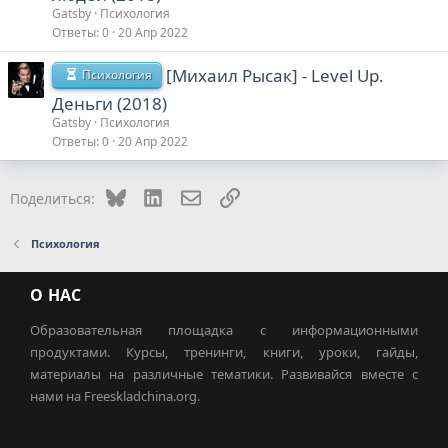
Gatsby
Психология
Ответы
0
20 Апр 2022
[Михаил Рысак] - Level Up.
Психология
Деньги (2018)
Gatsby
Психология
Ответы
0
20 Апр 2022
Bluesky
LinkedIn
Электронная почта
Ссылка
Поделиться:
Психология
О НАС
Образовательная площадка с информационными
продуктами. Курсы, тренинги, книги, уроки, гайды,
материалы на различные тематики. Развивайся вместе с
нами на Freeskladchina.org.